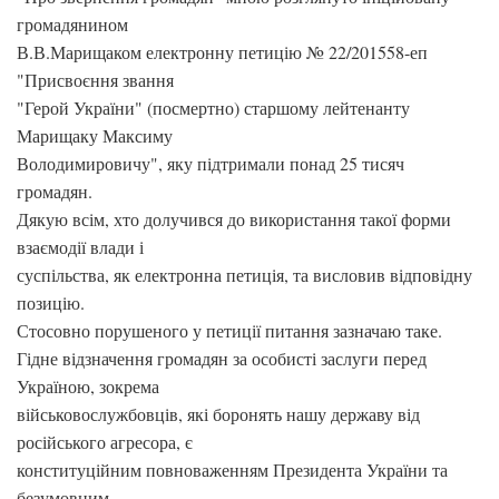
громадянином
В.В.Марищаком електронну петицію № 22/201558-еп
"Присвоєння звання
"Герой України" (посмертно) старшому лейтенанту
Марищаку Максиму
Володимировичу", яку підтримали понад 25 тисяч
громадян.
Дякую всім, хто долучився до використання такої форми
взаємодії влади і
суспільства, як електронна петиція, та висловив відповідну
позицію.
Стосовно порушеного у петиції питання зазначаю таке.
Гідне відзначення громадян за особисті заслуги перед
Україною, зокрема
військовослужбовців, які боронять нашу державу від
російського агресора, є
конституційним повноваженням Президента України та
безумовним