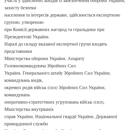
участь у здійсненні заходів із забезпечення оборони України,
захисту безпеки
населення та інтересів держави, здійснюється експертною
групою, утвореною
при Комісії державних нагород та геральдики при
Президентові України.
Наразі до складу вказаної експертної групи входять
представники
Міністерства оборони України, Апарату
Головнокомандувача Збройних Сил
України, Генерального штабу Збройних Сил України,
командувань видів,
окремих родів військ (сил) Збройних Сил України,
командувань
оперативно-стратегічних угруповань військ (сил),
Міністерства внутрішніх
справ України, Національної гвардії України, Державної
прикордонної служби