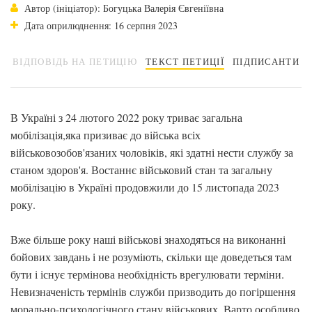
Автор (ініціатор): Богуцька Валерія Євгеніївна
Дата оприлюднення: 16 серпня 2023
ВІДПОВІДЬ НА ПЕТИЦІЮ
ТЕКСТ ПЕТИЦІЇ
ПІДПИСАНТИ
В Україні з 24 лютого 2022 року триває загальна
мобілізація,яка призиває до війська всіх
військовозобов'язаних чоловіків, які здатні нести службу за
станом здоров'я. Востаннє військовий стан та загальну
мобілізацію в Україні продовжили до 15 листопада 2023
року.
Вже більше року наші військові знаходяться на виконанні
бойових завдань і не розуміють, скільки ще доведеться там
бути і існує термінова необхідність врегулювати терміни.
Невизначеність термінів служби призводить до погіршення
морально-психологічного стану військових. Варто особливо