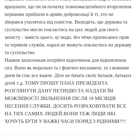
врахувати, що після початку повномасштабного вторгнення
першими прийшли в армію добровольці й ті, хто не
збирався ухилятись від повісток. Виходить, що держава та
суспільство могли покластись на цих людей для свого
захисту - замість цього, ці люди, без чітко прописаних прав
та термінів служби, наразі не можуть покластись на державу
та суспільство.
Нашим захисникам потрібен відпочинок для відновлення
сил. Вони як морально та і фізично виснажені, та з кожним
днем їм стає все важче. Діти не бачать своїх батьків, батьких
дітей т.д. ТОМУ ПРОШУ ПАНА ПРЕЗИДЕНТА
РОЗГЛЯНУТИ ДАНУ ПЕТИЦІЮ ТА НАДАТИ ЇМ
МОЖЛИВОСТІ ЗВІЛЬНЕННЯ ПІСЛЯ 18 МІСЯЦІВ
НЕСЕННЯ СЛУЖБИ, ДОСИТЬ РОЗРАХОВУВАТИ ВСЕ
НА ТИХ САМИХ ЛЮДЕЙ,ВОНИ ТЕЖ ЛЮДИ ЯКІ
ХОЧУТЬ БУТИ У ВАЖКІ ЧАСИ ПОРЯД З РІДНИМИ!!!!