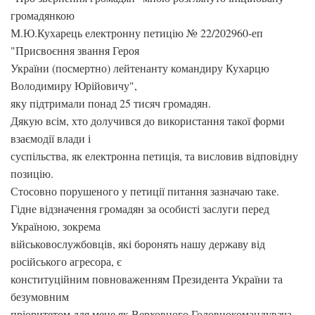
громадянкою
М.Ю.Кухарець електронну петицію № 22/202960-еп
"Присвоєння звання Героя
України (посмертно) лейтенанту командиру Кухарцю
Володимиру Юрійовичу",
яку підтримали понад 25 тисяч громадян.
Дякую всім, хто долучився до використання такої форми
взаємодії влади і
суспільства, як електронна петиція, та висловив відповідну
позицію.
Стосовно порушеного у петиції питання зазначаю таке.
Гідне відзначення громадян за особисті заслуги перед
Україною, зокрема
військовослужбовців, які боронять нашу державу від
російського агресора, є
конституційним повноваженням Президента України та
безумовним
пріоритетом для мене як Верховного Головнокомандувача