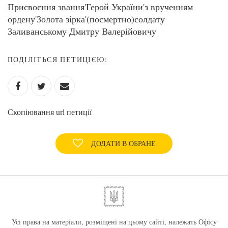
Присвоєння звання'Герой України'з врученням
ордену'Золота зірка'(посмертно)солдату
Заливанському Дмитру Валерійовичу
ПОДІЛІТЬСЯ ПЕТИЦІЄЮ:
Скопіювання url петиції
ДОДАТИ В ОБРАНЕ
Усі права на матеріали, розміщені на цьому сайті, належать Офісу