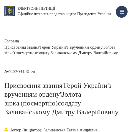
ЕЛЕКТРОННІ ПЕТИЦІЇ
Офіційне інтернет-представництво Президента України
Головна
Присвоєння звання'Герой України'з врученням ордену'Золота
зірка'(посмертно)солдату Заливанському Дмитру Валерійовичу
№22/203150-еп
Присвоєння звання'Герой України'з
врученням ордену'Золота
зірка'(посмертно)солдату
Заливанському Дмитру Валерійовичу
Автор (ініціатор): Заливанська Тетяна Андріївна