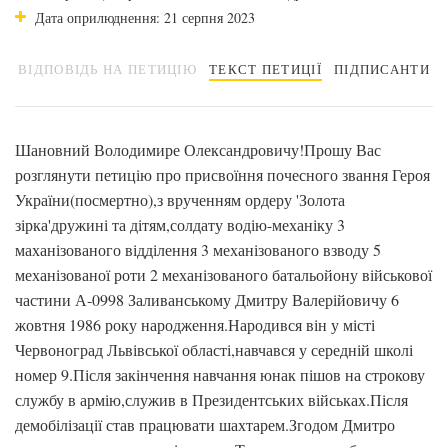
Дата оприлюднення: 21 серпня 2023
ВІДПОВІДЬ НА ПЕТИЦІЮ
ТЕКСТ ПЕТИЦІЇ
ПІДПИСАНТИ
Шановний Володимире Олександровичу!Прошу Вас
розглянути петицію про присвоїння почесного звання Героя
України(посмертно),з врученням ордеру 'Золота
зірка'дружині та дітям,солдату водію-механіку 3
маханізованого відділення 3 механізованого взводу 5
механізованої роти 2 механізованого батальойону військової
частини А-0998 Заливанському Дмитру Валерійовичу 6
жовтня 1986 року народження.Народився він у місті
Червоноград Львівської області,навчався у середній школі
номер 9.Після закінчення навчання юнак пішов на строкову
службу в армію,служив в Президентських військах.Після
демобілізації став працювати шахтарем.Згодом Дмитро