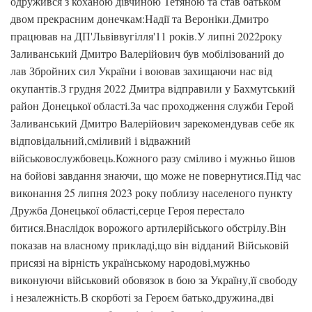
одружився з коханою дівчиною Тетяною та став батьком
двом прекрасним донечкам:Надії та Вероніки.Дмитро
працював на ДП'Львіввугілля'11 років.У липні 2022року
Заливанський Дмитро Валерійович був мобілізований до
лав Збройних сил України і воював захищаючи нас від
окупантів.З грудня 2022 Дмитра відправили у Бахмутський
район Донецької області.За час проходження служби Герой
Заливанський Дмитро Валерійович зарекомендував себе як
відповідальний,сміливий і відважний
військовослужбовець.Кожного разу сміливо і мужньо йшов
на бойові завдання знаючи, що може не повернутися.Під час
виконання 25 липня 2023 року поблизу населеного пункту
Дружба Донецької області,серце Героя перестало
битися.Внаслідок ворожого артилерійського обстрілу.Він
показав на власному прикладі,що він відданий Військовій
присязі на вірність українському народові,мужньо
виконуючи військовий обовязок в бою за Україну,її свободу
і незалежність.В скорботі за Героєм батько,дружина,дві