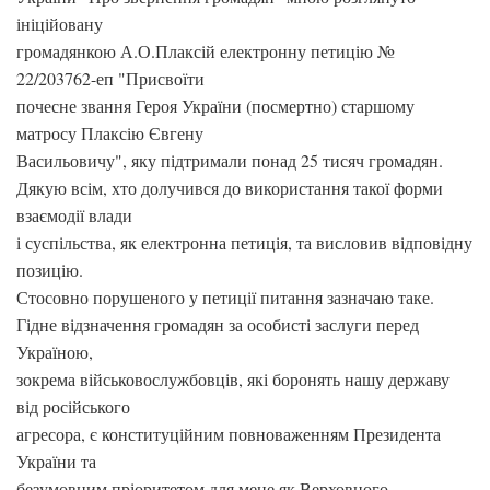
ініційовану
громадянкою А.О.Плаксій електронну петицію №
22/203762-еп "Присвоїти
почесне звання Героя України (посмертно) старшому
матросу Плаксію Євгену
Васильовичу", яку підтримали понад 25 тисяч громадян.
Дякую всім, хто долучився до використання такої форми
взаємодії влади
і суспільства, як електронна петиція, та висловив відповідну
позицію.
Стосовно порушеного у петиції питання зазначаю таке.
Гідне відзначення громадян за особисті заслуги перед
Україною,
зокрема військовослужбовців, які боронять нашу державу
від російського
агресора, є конституційним повноваженням Президента
України та
безумовним пріоритетом для мене як Верховного