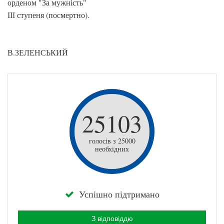
орденом "За мужність"
ІІІ ступеня (посмертно).
В.ЗЕЛЕНСЬКИЙ
25103
голосів з 25000
необхідних
Успішно підтримано
З відповіддю