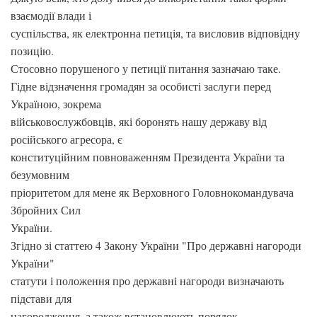
взаємодії влади і
суспільства, як електронна петиція, та висловив відповідну
позицію.
Стосовно порушеного у петиції питання зазначаю таке.
Гідне відзначення громадян за особисті заслуги перед
Україною, зокрема
військовослужбовців, які боронять нашу державу від
російського агресора, є
конституційним повноваженням Президента України та
безумовним
пріоритетом для мене як Верховного Головнокомандувача
Збройних Сил
України.
Згідно зі статтею 4 Закону України "Про державні нагороди
України"
статути і положення про державні нагороди визначають
підстави для
нагородження, а також встановлюють порядок