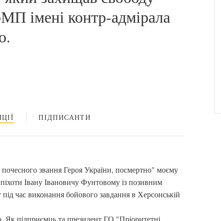
рМП імені контр-адмірала
о.
ЦІЇ
ПІДПИСАНТИ
почесного звання Героя України, посмертно" моєму
ї піхоти Івану Івановичу Фунтовому із позивним
 під час виконання бойового завдання в Херсонській
. Як підприємць та президент ГО "Пріоритетні