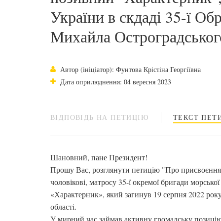
України в скдаді 35-ї Об
Михайла Остроградськог
Автор (ініціатор): Фунтова Крістіна Георгіївна
Дата оприлюднення: 04 вересня 2023
ВІДПОВІДЬ НА ПЕТИЦІЮ
ТЕКСТ ПЕТИ
Шановний, пане Президент!
Прошу Вас, розглянути петицію "Про присвоєння 
чоловікові, матросу 35-ї окремої бригади морсько
«Характерник», який загинув 19 серпня 2022 року
області.
У мирний час займав активну громадську позицію