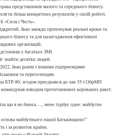
права представників малого та середнього бізнесу.
сягти більш конкретних результатів у своїй роботі,
ії «Сила і Честь».
ідкритий, Іван завжди пропонував реальні кроки та
днього бізнесу та для налагодження ефективної
рядових організацій,
ідстоював у багатьох ЗМІ.
г знайти десятки людей.
2022, Іван разом з іншими підприємцями
йськовим та переселенцям.
ора БТР-80, згодом приєднався до лав 35-ї ОбрМП
е командував взводом протитанкових керованих ракет.
іла що я не боюсь…., мене турбує одне: майбутне
 це основа майбутнього нашої Батьківщини!"
ь і за розвиток країни.
 діти жили у Вільній Україні.