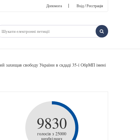
|
Допомога
Вхід / Реєстрація
ий захищав свободу України в скдаді 35-ї ОбрМП імені
9830
голосів з 25000
необхідних