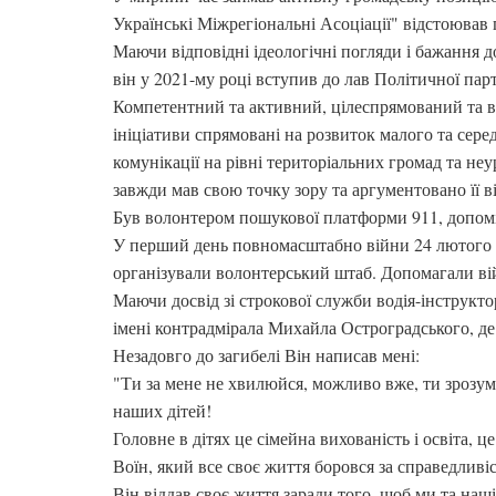
Українські Міжрегіональні Асоціації" відстоював 
Маючи відповідні ідеологічні погляди і бажання до
він у 2021-му році вступив до лав Політичної парт
Компетентний та активний, цілеспрямований та в
ініціативи спрямовані на розвиток малого та сере
комунікації на рівні територіальних громад та неу
завжди мав свою точку зору та аргументовано її в
Був волонтером пошукової платформи 911, допомі
У перший день повномасштабно війни 24 лютого 
організували волонтерський штаб. Допомагали ві
Маючи досвід зі строкової служби водія-інструкт
імені контрадмірала Михайла Остроградського, д
Незадовго до загибелі Він написав мені:
"Ти за мене не хвилюйся, можливо вже, ти зрозум
наших дітей!
Головне в дітях це сімейна вихованість і освіта,
Воїн, який все своє життя боровся за справедливіст
Він віддав своє життя заради того, щоб ми та наші