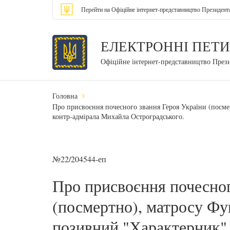
Перейти на Офіційне інтернет-представництво Президент
ЕЛЕКТРОННІ ПЕТИ
Офіційне інтернет-представництво През
Головна
Про присвоєння почесного звання Героя України (посме
контр-адмірала Михайла Остроградського.
№22/204544-еп
Про присвоєння почесног
(посмертно), матросу Фу
позивний "Характерник",