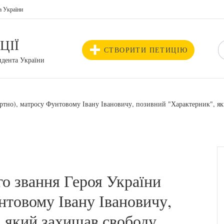
а України
ЦІЇ
СТВОРИТИ ПЕТИЦІЮ
идента України
ртно), матросу Фунтовому Івану Івановичу, позивний "Характерник", як
о звання Героя України
нтовому Івану Івановичу,
 який захищав свободу