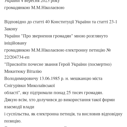
України 4 вересня 2023 року
громадянкою М.М.Ніколаєвою
Відповідно до статті 40 Конституції України та статті 23-1
Закону
України "Про звернення громадян" мною розглянуто
ініційовану
громадянкою М.М.Ніколаєвою електронну петицію №
22/204734-еп
"Присвоїти почесне звання Герой України (посмертно)
Микитюку Віталію
Володимировичу 13.06.1985 р. н. мешканцю міста
Снігурівки Миколаївської
області", яку підтримали понад 25 тисяч громадян.
Дякую всім, хто долучився до використання такої форми
взаємодії влади
і суспільства, як електронна петиція, та висловив відповідну
позицію.