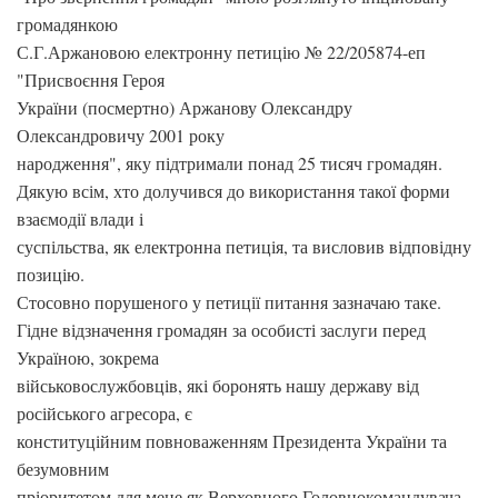
громадянкою
С.Г.Аржановою електронну петицію № 22/205874-еп
"Присвоєння Героя
України (посмертно) Аржанову Олександру
Олександровичу 2001 року
народження", яку підтримали понад 25 тисяч громадян.
Дякую всім, хто долучився до використання такої форми
взаємодії влади і
суспільства, як електронна петиція, та висловив відповідну
позицію.
Стосовно порушеного у петиції питання зазначаю таке.
Гідне відзначення громадян за особисті заслуги перед
Україною, зокрема
військовослужбовців, які боронять нашу державу від
російського агресора, є
конституційним повноваженням Президента України та
безумовним
пріоритетом для мене як Верховного Головнокомандувача