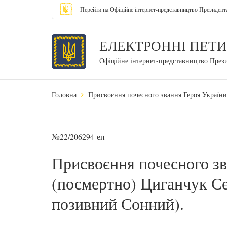
Перейти на Офіційне інтернет-представництво Президент
ЕЛЕКТРОННІ ПЕТИ
Офіційне інтернет-представництво През
Головна
Присвоєння почесного звання Героя Україн
№22/206294-еп
Присвоєння почесного зв
(посмертно) Циганчук Се
позивний Сонний).