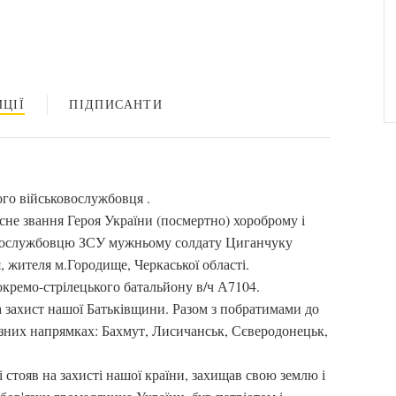
ЦІЇ
ПІДПИСАНТИ
го військовослужбовця .
не звання Героя України (посмертно) хороброму і
овослужбовцю ЗСУ мужньому солдату Циганчуку
 жителя м.Городище, Черкаської області.
кремо-стрілецького батальйону в/ч А7104.
на захист нашої Батьківщини. Разом з побратимами до
ізних напрямках: Бахмут, Лисичанськ, Сєверодонецьк,
і стояв на захисті нашої країни, захищав свою землю і