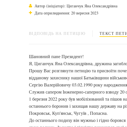
Автор (ініціатор): Циганчук Яна Олександрівна
Дата оприлюднення: 20 вересня 2023
ВІДПОВІДЬ НА ПЕТИЦІЮ
ТЕКСТ ПЕТИ
Шановний пане Президент!
Я, Циганчук Яна Олександрівна, дружина загибло
Прошу Вас розглянути петицію та присвоїти почес
відданому захиснику нашої Батьківщини військ
Сергію Валерійовичу 03.02.1990 року народження,
Служив сапером Інженерно-саперного взводу 20 о
1 березня 2022 року був мобілізований та пішов 
останнього боронив і захищав нашу державу на р
Покровськ, Куп'янськ, Чугуїв , Попасна.
До останнього подиху він мужньо і гідно боровся 