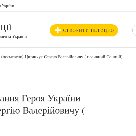
а України
ЦІЇ
СТВОРИТИ ПЕТИЦІЮ
идента України
и (посмертно) Циганчук Сергію Валерійовичу ( позивний Сонний).
ання Героя України
ргію Валерійовичу (