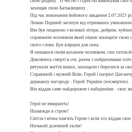
свою родину . Із честю і гідністю виконував свої 
захищав свою Батьківщину .
Під час виконання бойового завдання 2.07.2023 ро
Лиман Перший загинув від отриманих умножинних
Він був людиною з великої літери, добрим, чуйни
справжнім чоловіком який пішов захищати свою сі
свого слова. Був взірцем для сина.
Я пишаюся своїм коханим чоловіком, син татом,йо
Дивлячись смерті в очі, разом з побратимами пліч
рятували життя інших, захищали і боролися за сво
Справжній і мужній Воїн, Герой і патріот Циганч
державну нагороду - Герой України (посмертно).
Він віддав саме найдорожче і найцінніше - своє ж
Герої не вмирають!
Назавжди в строю!
Світла і вічна пам'ять Герою і всім хто віддав своє
Низький доземний уклін!