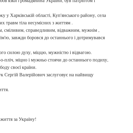
обов'язки громадянина України, був патріотом і
ку у Харківській області, Куп'янського району, села
 травм тіла несумісних з життям .
м, сміливим, справедливим, відважним, мужнім ,
м'ю, завжди боровся до останнього і дотримувався
го силою духу, міццю, мужністю і відвагою.
-о-пліч, міцно і мужньо стоячи до останнього подиху,
боду своєї країни.
ук Сергій Валерійович заслуговує на найвищу
иття.
 життя за Україну!