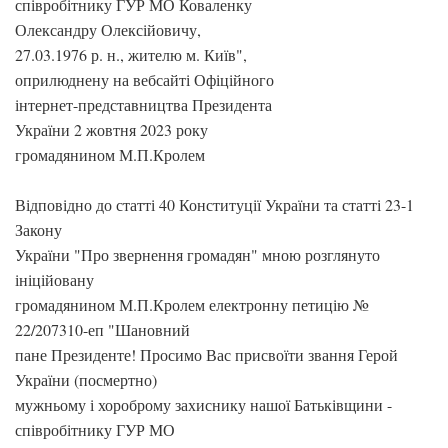
співробітнику ГУР МО Коваленку
Олександру Олексійовичу,
27.03.1976 р. н., жителю м. Київ",
оприлюднену на вебсайті Офіційного
інтернет-представництва Президента
України 2 жовтня 2023 року
громадянином М.П.Кролем
Відповідно до статті 40 Конституції України та статті 23-1
Закону
України "Про звернення громадян" мною розглянуто
ініційовану
громадянином М.П.Кролем електронну петицію №
22/207310-еп "Шановний
пане Президенте! Просимо Вас присвоїти звання Герой
України (посмертно)
мужньому і хороброму захиснику нашої Батьківщини -
співробітнику ГУР МО