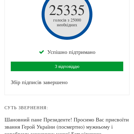
25335
голосів з 25000
необхідних
Успішно підтримано
З відповіддю
Збір підписів завершено
СУТЬ ЗВЕРНЕННЯ:
Шановний пане Президенте! Просимо Вас присвоїти
звання Герой України (посмертно) мужньому і
хороброму захиснику нашої Батьківщини -