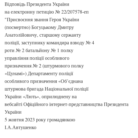
Відповідь Президента України
на електронну петицію № 22/207578-еп
"Присвоєння звання Героя України
(посмертно) Богуцькому Дмитру
Анатолійовичу, старшому сержанту
поліції, заступнику командира взводу № 4
роти № 2 батальйону № 1 полку
управління поліції особливого
призначення № 2 (штурмового полку
«Цунамі») Департаменту поліції
особливого призначення «Об’єднана
штурмова бригада Національної поліції
України «Лють», оприлюднену на
вебсайті Офіційного інтернет-представництва Президента
України
5 жовтня 2023 року громадянкою
І.А.Автушенко