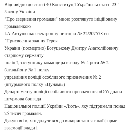
Відповідно до статті 40 Конституції України та статті 23-1
Закону України
"Про звернення громадян" мною розглянуто ініційовану
громадянкою
І.А.Автушенко електронну петицію № 22/207578-еп
"Присвоєння звання Героя
України (посмертно) Богуцькому Дмитру Анатолійовичу,
старшому сержанту
поліції, заступнику командира взводу № 4 роти № 2
батальйону № 1 полку
управління поліції особливого призначення № 2
(штурмового полку «Цунамі»)
Департаменту поліції особливого призначення «Об’єднана
штурмова бригада
Національної поліції України «Лють», яку підтримали понад
25 тисяч громадян.
Дякую всім, хто долучився до використання такої форми
взаємодії влади і