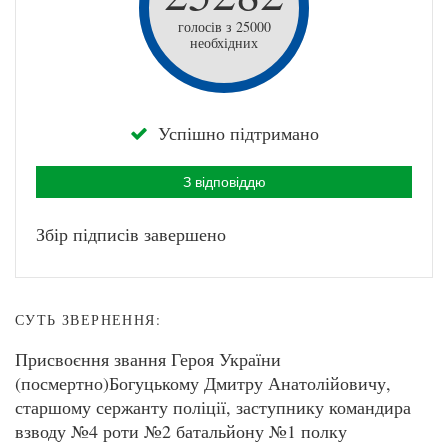
голосів з 25000
необхідних
Успішно підтримано
З відповіддю
Збір підписів завершено
СУТЬ ЗВЕРНЕННЯ:
Присвоєння звання Героя України
(посмертно)Богуцькому Дмитру Анатолійовичу,
старшому сержанту поліції, заступнику командира
взводу №4 роти №2 батальйону №1 полку