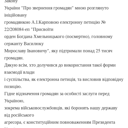
Закону
України "Про звернення громадян" мною розглянуто
ініційовану
громадянкою А.І.Карповою електронну петицію №
22/208084-еп "Присвоїти
орден Богдана Хмельницького (посмертно), головному
сержанту Василюку
Мирославу Івановичу", яку підтримали понад 25 тисяч
громадян.
Дякую всім, хто долучився до використання такої форми
взаємодії влади
і суспільства, як електронна петиція, та висловив відповідну
позицію.
Гідне відзначення громадян за особисті заслуги перед
Україною,
зокрема військовослужбовців, які боронять нашу державу
від російського
агресора, є конституційним повноваженням Президента