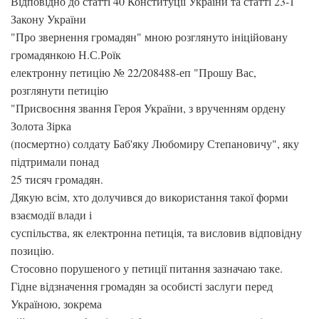
Відповідно до статті 40 Конституції України та статті 23-1
Закону України
"Про звернення громадян" мною розглянуто ініційовану
громадянкою Н.С.Роїк
електронну петицію № 22/208488-еп "Прошу Вас,
розглянути петицію
"Присвоєння звання Героя України, з врученням ордену
Золота Зірка
(посмертно) солдату Баб'яку Любомиру Степановичу", яку
підтримали понад
25 тисяч громадян.
Дякую всім, хто долучився до використання такої форми
взаємодії влади і
суспільства, як електронна петиція, та висловив відповідну
позицію.
Стосовно порушеного у петиції питання зазначаю таке.
Гідне відзначення громадян за особисті заслуги перед
Україною, зокрема