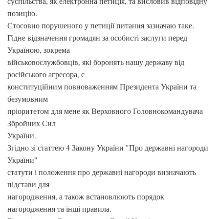
суспільства, як електронна петиція, та висловив відповідну
позицію.
Стосовно порушеного у петиції питання зазначаю таке.
Гідне відзначення громадян за особисті заслуги перед
Україною, зокрема
військовослужбовців, які боронять нашу державу від
російського агресора, є
конституційним повноваженням Президента України та
безумовним
пріоритетом для мене як Верховного Головнокомандувача
Збройних Сил
України.
Згідно зі статтею 4 Закону України "Про державні нагороди
України"
статути і положення про державні нагороди визначають
підстави для
нагородження, а також встановлюють порядок
нагородження та інші правила.