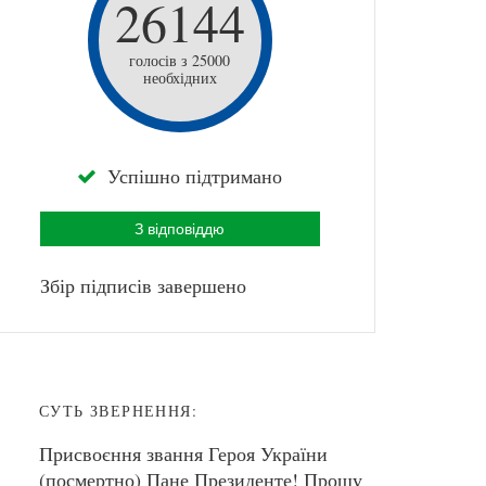
26144
голосів з 25000
необхідних
Успішно підтримано
З відповіддю
Збір підписів завершено
СУТЬ ЗВЕРНЕННЯ:
Присвоєння звання Героя України
(посмертно) Пане Президенте! Прошу