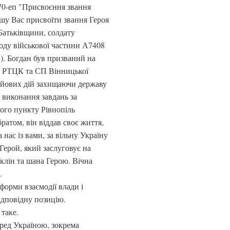
70-еп "Присвоєння звання
шу Вас присвоїти звання Героя
Батьківщини, солдату
воду військової частини А7408
). Богдан був призваний на
ий РТЦК та СП Вінницької
бойових дій захищаючи державу
с виконання завдань за
ного пункту Рівнопіль
ратом, він віддав своє життя,
 нас із вами, за вільну Україну
Герой, який заслуговує на
клін та шана Герою. Вічна
.
форми взаємодії влади і
відповідну позицію.
таке.
еред Україною, зокрема