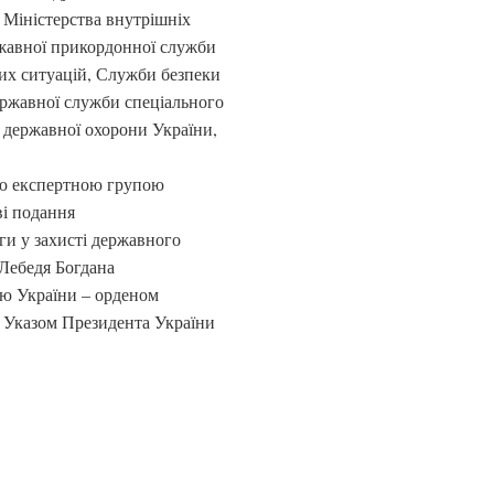
 Міністерства внутрішніх
ржавної прикордонної служби
их ситуацій, Служби безпеки
ержавної служби спеціального
я державної охорони України,
ою експертною групою
ві подання
и у захисті державного
 Лебедя Богдана
ю України – орденом
о Указом Президента України