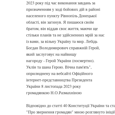
2023 року під час виконання завдань за
призначенням у ході бойових дій в районі
населеного пункту Рівнопіль Донецької
області, він загинув. Я пишаюся своїм
братом, він віддав своє життя, маючи ще
стільки планів та не здійсненних мрій за нас
із вами, за вільну Україну та мир. Лебідь
Богдан Володимирович справжній Герой,
який заслуговує на найвищу
нагороду - Герой України (посмертно).
Уклін та шана Герою. Вічна пам'ять",
оприлюднену на вебсайті Офіційного
інтернет-представництва Президента
України 8 листопада 2023 року
громадянкою Н.О.Размахніною
Відповідно до статті 40 Конституції України та ст
"Про звернення громадян" мною розглянуто ініц