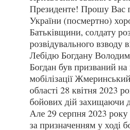
Президенте! Прошу Вас п
України (посмертно) хор
Батьківщини, солдату ро
розвідувального взводу 
Лебідю Богдану Володими
Богдан був призваний на 
мобілізації Жмеринськи
області 28 квітня 2023 ро
бойових дій захищаючи д
Але 29 серпня 2023 року 
за призначенням у ході б