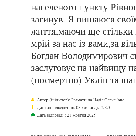
населеного пункту Рівноп
загинув. Я пишаюся своїм
життя,маючи ще стільки 
мрій за нас із вами,за ві
Богдан Володимирович с
заслуговує на найвищу н
(посмертно) Уклін та шан
Автор (ініціатор): Размахніна Надія Олексіївна
Дата оприлюднення: 08 листопада 2023
Дата відповіді : 21 жовтня 2025