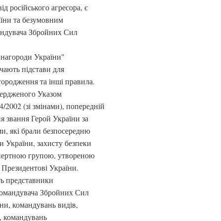
ід російського агресора, є
їни та безумовним
андувача Збройних Сил
і нагороди України"
чають підстави для
ородження та інші правила.
вердженого Указом
/2002 (зі змінами), попередній
я звання Герой України за
и, які брали безпосередню
ни України, захисту безпеки
кспертною групою, утвореною
 Президентові України.
ть представники
командувача Збройних Сил
ни, командувань видів,
, командувань