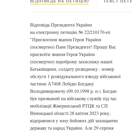
ВІДПОВІДЬ НА ПЕТИЦІЮ
ТЕКСТ ПЕТИ
Відповідь Президента України
на електронну петицію № 22/210170-еп
"Присвоєння звання Героя України
(посмертно) Пане Президенте! Прошу Вас
присвоїти звання Героя України
(посмертно) хороброму захиснику нашої
Батьківщини, солдату розвіднику - номер
обслуги 1 розвідувального взводу військової
частини А7408 Лебідю Богдану
Володимировичу (09.10.1998 р. н.). Богдан
був призваний на військову службу під час
мобілізації Жмеринський РТЦК та СП
Вінницької області 28 квітня 2023 року,
відправився у зону бойових дій захищаючи
державу та народ України. Але 29 серпня