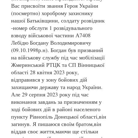
Вас присвоїти звання Героя України
(посмертно) хороброму захиснику
нашої Батьківщини, солдату розвідник
-номер обслуги 1 розвідувального
взводу військової частини А7408
Лебідю Богдану Володимировичу
(09.10.1998р.н). Богдан був призваний
на військову службу під час мобілізації
Жмеринський РТЦК та СП Вінницької
області 28 квітня 2023 року,
відправився у зону бойових дій
захищаючи державу та народ України.
Але 29 серпня 2023 року під час
виконання завдань за призначенням у
ході бойових дій в районі населеного
пункту Рівнопіль Донецької області,він
загинув. Я пишаюся своїм братом,він
віддав своє життя,маючи ще стільки