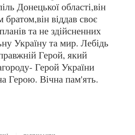
іль Донецької області,він
 братом,він віддав своє
планів та не здійсненних
льну Україну та мир. Лебідь
правжній Герой, який
агороду- Герой України
а Герою. Вічна пам'ять.