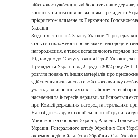
військовослужбовців, які боронять нашу державу в
конституційним повноваженням Президента Укра
пріоритетом для мене як Верховного Головноком
України.
Згідно зі статтею 4 Закону України "Про державн
статути і положення про державні нагороди визна
нагородження, а також встановлюють порядок наг
Відповідно до Статуту звання Герой України, зат
Президента України від 2 грудня 2002 року № 1114
розгляд подань та інших матеріалів про присвоєнн
здійснення визначного геройського вчинку особам
участь у здійсненні заходів із забезпечення оборо
населення та інтересів держави, здійснюється е
при Комісії державних нагород та геральдики при
Наразі до складу вказаної експертної групи входя
Міністерства оборони України, Апарату Головно
України, Генерального штабу Збройних Сил Украї
окремих родів військ (сил) Збройних Сил України