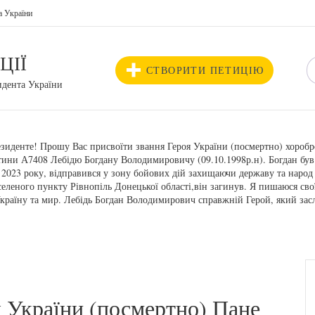
а України
ЦІЇ
СТВОРИТИ ПЕТИЦІЮ
идента України
зиденте! Прошу Вас присвоїти звання Героя України (посмертно) хороб
стини А7408 Лебідю Богдану Володимировичу (09.10.1998р.н). Богдан був 
023 року, відправився у зону бойових дій захищаючи державу та народ 
селеного пункту Рівнопіль Донецької області,він загинув. Я пишаюся сво
у Україну та мир. Лебідь Богдан Володимирович справжній Герой, який за
 України (посмертно) Пане