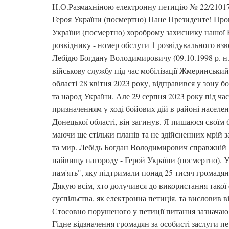
Н.О.Размахніною електронну петицію № 22/2101
Героя України (посмертно) Пане Президенте! Про
України (посмертно) хороброму захиснику нашої 
розвіднику - номер обслуги 1 розвідувального вз
Лебідю Богдану Володимировичу (09.10.1998 р. н.
військову службу під час мобілізації Жмеринськ
області 28 квітня 2023 року, відправився у зону 
та народ України. Але 29 серпня 2023 року під ча
призначенням у ході бойових дій в районі населе
Донецької області, він загинув. Я пишаюся своїм б
маючи ще стільки планів та не здійсненних мрій за
та мир. Лебідь Богдан Володимирович справжній 
найвищу нагороду - Герой України (посмертно). У
пам'ять", яку підтримали понад 25 тисяч громадян
Дякую всім, хто долучився до використання такої 
суспільства, як електронна петиція, та висловив 
Стосовно порушеного у петиції питання зазначаю 
Гідне відзначення громадян за особисті заслуги п