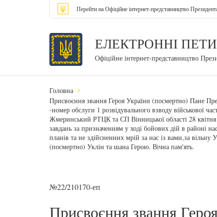
Перейти на Офіційне інтернет-представництво Президент
ЕЛЕКТРОННІ ПЕТИ
Офіційне інтернет-представництво През
Головна
Присвоєння звання Героя України (посмертно) Пане Пре
-номер обслуги 1 розвідувального взводу військової ча
Жмеринський РТЦК та СП Вінницької області 28 квітня 2
завдань за призначенням у ході бойових дій в районі на
планів та не здійсненних мрій за нас із вами,за вільн
(посмертно) Уклін та шана Герою. Вічна пам'ять.
№22/210170-еп
Присвоєння звання Героя