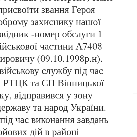
рисвоїти звання Героя
оброму захиснику нашої
звідник -номер обслуги 1
військової частини А7408
ровичу (09.10.1998р.н).
військову службу під час
й РТЦК та СП Вінницької
ку, відправився у зону
ержаву та народ України.
під час виконання завдань
ойових дій в районі