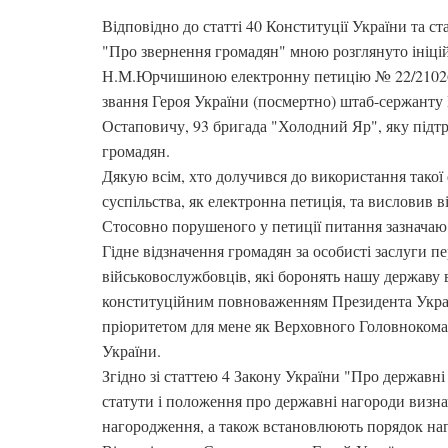
Відповідно до статті 40 Конституції України та ст
"Про звернення громадян" мною розглянуто ініц
Н.М.Юрчишиною електронну петицію № 22/21026
звання Героя України (посмертно) штаб-сержант
Остаповичу, 93 бригада "Холодний Яр", яку підт
громадян.
Дякую всім, хто долучився до використання такої 
суспільства, як електронна петиція, та висловив 
Стосовно порушеного у петиції питання зазначаю 
Гідне відзначення громадян за особисті заслуги п
військовослужбовців, які боронять нашу державу в
конституційним повноваженням Президента Укра
пріоритетом для мене як Верховного Головноком
України.
Згідно зі статтею 4 Закону України "Про державн
статути і положення про державні нагороди визна
нагородження, а також встановлюють порядок наг