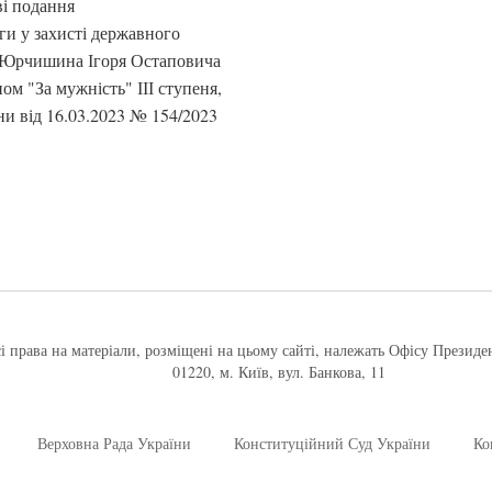
ві подання
и у захисті державного
ни Юрчишина Ігоря Остаповича
м "За мужність" ІІІ ступеня,
и від 16.03.2023 № 154/2023
і права на матеріали, розміщені на цьому сайті, належать Офісу Президе
01220, м. Київ, вул. Банкова, 11
Верховна Рада України
Конституційний Суд України
Ко