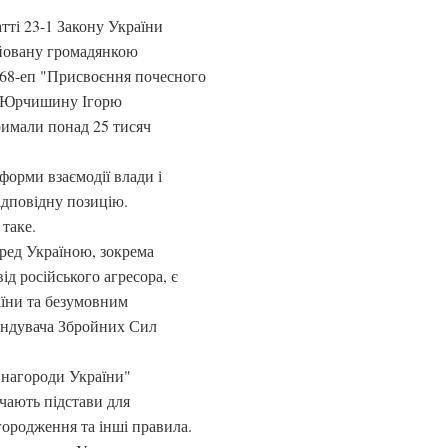
атті 23-1 Закону України
ійовану громадянкою
8-еп "Присвоєння почесного
у Юрчишину Ігорю
римали понад 25 тисяч
форми взаємодії влади і
відповідну позицію.
таке.
еред Україною, зокрема
ід російського агресора, є
їни та безумовним
андувача Збройних Сил
і нагороди України"
чають підстави для
ородження та інші правила.