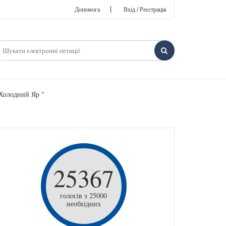
|
Допомога
Вхід / Реєстрація
"Холодний Яр "
25367
голосів з 25000
необхідних