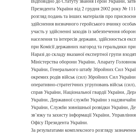
Відповідно до Статуту звання Герой України, зат
Президента України від 2 грудня 2002 року № 1114
розгляд подань та інших матеріалів про присвоєнн
здійснення визначного геройського вчинку особам
участь у здійсненні заходів із забезпечення оборо
населення та інтересів держави, здійснюється е
при Комісії державних нагород та геральдики при
Наразі до складу вказаної експертної групи входя
Міністерства оборони України, Апарату Головно
України, Генерального штабу Збройних Сил Украї
окремих родів військ (сил) Збройних Сил України
оперативно-стратегічних угруповань військ (сил),
справ України, Національної гвардії України, Де
України, Державної служби України з надзвичайн
України, Служби зовнішньої розвідки України, Д
зв’язку та захисту інформації України, Управлінн
Офісу Президента України.
За результатами комплексного розгляду зазначен