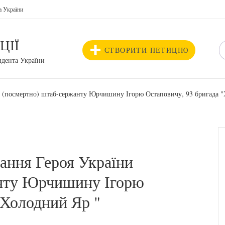
а України
ЦІЇ
СТВОРИТИ ПЕТИЦІЮ
идента України
и (посмертно) штаб-сержанту Юрчишину Ігорю Остаповичу, 93 бригада 
ання Героя України
анту Юрчишину Ігорю
"Холодний Яр "