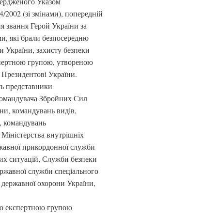
вердженого Указом
/2002 (зі змінами), попередній
я звання Герой України за
и, які брали безпосередню
ни України, захисту безпеки
кспертною групою, утвореною
 Президентові України.
ть представники
командувача Збройних Сил
ни, командувань видів,
, командувань
 Міністерства внутрішніх
ржавної прикордонної служби
их ситуацій, Служби безпеки
ержавної служби спеціального
я державної охорони України,
ою експертною групою