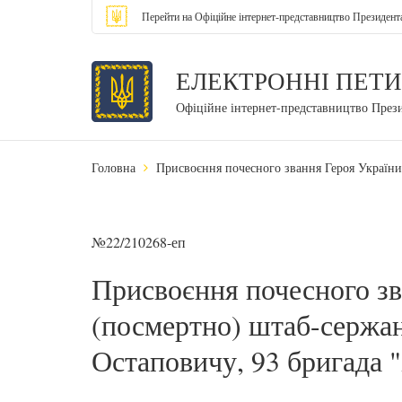
Перейти на Офіційне інтернет-представництво Президент
ЕЛЕКТРОННІ ПЕТИ
Офіційне інтернет-представництво През
Головна
Присвоєння почесного звання Героя Україн
№22/210268-еп
Присвоєння почесного зв
(посмертно) штаб-серж
Остаповичу, 93 бригада 