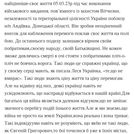
найцінніше-своє життя 05.03.23р під час виконання
військового завдання, пов’язаного із захистом Вітчизни,
незалежності та територіальної цілісності України поблизу
н/п Авдіївка, Донецької області. Він зробив неоціненний
внесок для наближення перемоги-поклав своє життя на полі
бою. До останнього подиху залишався вірним своїм
побратимам,своєму народу, своїй Батьківщині. Не кожен
зможе дивлячись смерті в очі стояти з побратимами пліч-о-
пліч не боячись ворога. Такі люди-це справжні українці, що
у своєму серці мають, як писала Леся Українка, «те,що не
вмирає». Такі люди знають ціну життя та ціну перемогам.
Але на відміну від них, деякі українці навіть не
усвідомлюють, що насправді відбувається в нашій країні.Для
багатьох ця війна являється далеким відгуком,що не зачіпає
звичного перебігу подій їхнього життя.Але ж ми знаємо,що
війна не просто на землі України,вона реальна і вона триває.
Такі індивідууми навіть не розуміють, що якби не такі люди,
як Євгеній Григорович,то бої точилися б уже в їхніх містах,