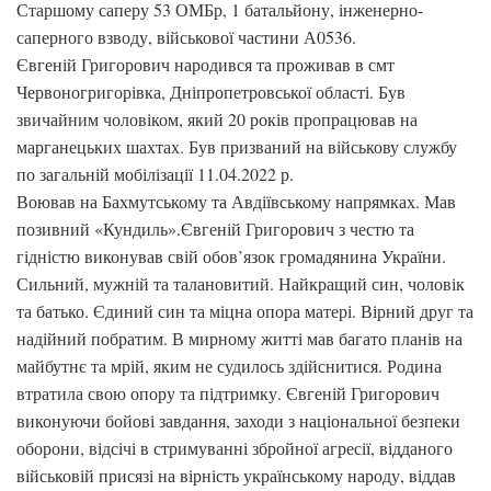
Старшому саперу 53 ОМБр, 1 батальйону, інженерно-
саперного взводу, військової частини А0536.
Євгеній Григорович народився та проживав в смт
Червоногригорівка, Дніпропетровської області. Був
звичайним чоловіком, який 20 років пропрацював на
марганецьких шахтах. Був призваний на військову службу
по загальній мобілізації 11.04.2022 р.
Воював на Бахмутському та Авдіївському напрямках. Мав
позивний «Кундиль».Євгеній Григорович з честю та
гідністю виконував свій обов’язок громадянина України.
Сильний, мужній та талановитий. Найкращий син, чоловік
та батько. Єдиний син та міцна опора матері. Вірний друг та
надійний побратим. В мирному житті мав багато планів на
майбутнє та мрій, яким не судилось здійснитися. Родина
втратила свою опору та підтримку. Євгеній Григорович
виконуючи бойові завдання, заходи з національної безпеки
оборони, відсічі в стримуванні збройної агресії, відданого
військовій присязі на вірність українському народу, віддав