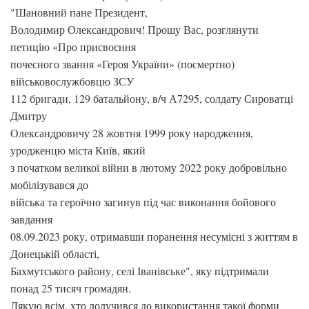
"Шановний пане Президент,
Володимир Олександрович! Прошу Вас, розглянути
петицію «Про присвоєння
почесного звання «Героя України» (посмертно)
військовослужбовцю ЗСУ
112 бригади, 129 батальйону, в/ч А7295, солдату Сироватці
Дмитру
Олександровичу 28 жовтня 1999 року народження,
уродженцю міста Київ, який
з початком великої війни в лютому 2022 року добровільно
мобілізувався до
війська та героїчно загинув під час виконання бойового
завдання
08.09.2023 року, отримавши поранення несумісні з життям в
Донецькій області,
Бахмутського району, селі Іванівське", яку підтримали
понад 25 тисяч громадян.
Дякую всім, хто долучився до використання такої форми