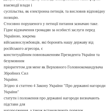
взаємодії влади і
суспільства, як електронна петиція, та висловив відповідну
позицію.
Стосовно порушеного у петиції питання зазначаю таке.
Гідне відзначення громадян за особисті заслуги перед
Україною, зокрема
військовослужбовців, які боронять нашу державу від
російського агресора, є
конституційним повноваженням Президента України та
безумовним
пріоритетом для мене як Верховного Головнокомандувача
Збройних Сил
України.
Згідно зі статтею 4 Закону України "Про державні нагороди
України"
статути і положення про державні нагороди визначають
підстави для
нагородження, а також встановлюють порядок