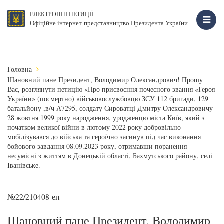
ЕЛЕКТРОННІ ПЕТИЦІЇ
Офіційне інтернет-представництво Президента України
Головна
Шановний пане Президент, Володимир Олександрович! Прошу
Вас, розглянути петицію «Про присвоєння почесного звання «Героя
України» (посмертно) військовослужбовцю ЗСУ 112 бригади, 129
батальйону ,в/ч А7295, солдату Сироватці Дмитру Олександровичу
28 жовтня 1999 року народження, уродженцю міста Київ, який з
початком великої війни в лютому 2022 року добровільно
мобілізувався до війська та героїчно загинув під час виконання
бойового завдання 08.09.2023 року, отримавши поранення
несумісні з життям в Донецькій області, Бахмутського району, селі
Іванівське.
№22/210408-еп
Шановний пане Президент, Володимир