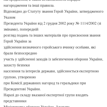
нагородження та інші правила.
Відповідно до Статуту звання Герой України, затвердженого
Указом
Президента України від 2 грудня 2002 року № 1114/2002 (зі
змінами), попередній
розгляд подань та інших матеріалів про присвоєння звання
Герой України за
здійснення визначного геройського вчинку особами, які
брали безпосередню
участь у здійсненні заходів із забезпечення оборони України,
захисту безпеки
населення та інтересів держави, здійснюється експертною
групою, утвореною
при Комісії державних нагород та геральдики при
Президентові України.
Наразі до складу вказаної експертної групи входять
представники
Міністерства оборони України, Апарату