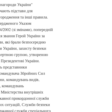
і нагороди України"
чають підстави для
ородження та інші правила.
вердженого Указом
/2002 (зі змінами), попередній
я звання Герой України за
и, які брали безпосередню
ни України, захисту безпеки
кспертною групою, утвореною
 Президентові України.
ть представники
командувача Збройних Сил
ни, командувань видів,
, командувань
 Міністерства внутрішніх
ржавної прикордонної служби
их ситуацій, Служби безпеки
ержавної служби спеціального