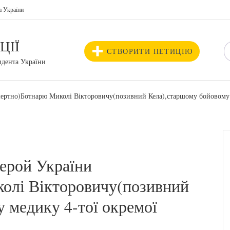
а України
ЦІЇ
СТВОРИТИ ПЕТИЦІЮ
идента України
ертно)Ботнарю Миколі Вікторовичу(позивний Кела),старшому бойовому м
ерой України
олі Вікторовичу(позивний
 медику 4-тої окремої