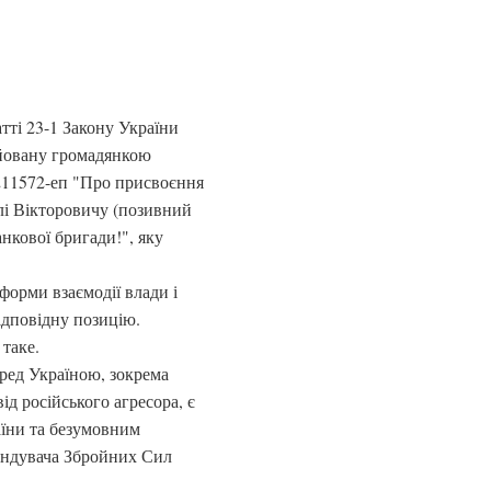
атті 23-1 Закону України
ійовану громадянкою
211572-еп "Про присвоєння
лі Вікторовичу (позивний
нкової бригади!", яку
форми взаємодії влади і
відповідну позицію.
таке.
еред Україною, зокрема
ід російського агресора, є
їни та безумовним
андувача Збройних Сил