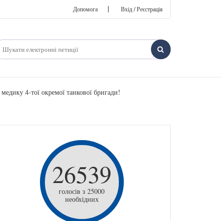
|
Допомога
Вхід / Реєстрація
едику 4-тої окремої танкової бригади!
26539
голосів з 25000
необхідних