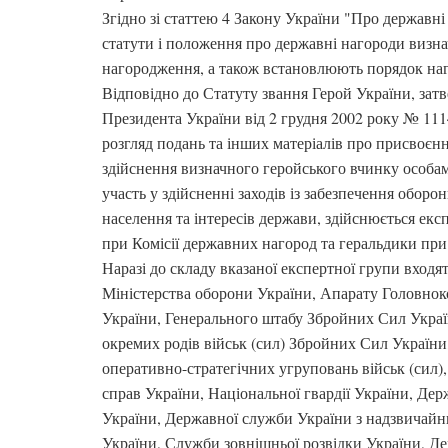
Згідно зі статтею 4 Закону України "Про державн
статути і положення про державні нагороди визна
нагородження, а також встановлюють порядок наг
Відповідно до Статуту звання Герой України, зат
Президента України від 2 грудня 2002 року № 1114
розгляд подань та інших матеріалів про присвоєнн
здійснення визначного геройського вчинку особам
участь у здійсненні заходів із забезпечення оборо
населення та інтересів держави, здійснюється е
при Комісії державних нагород та геральдики при
Наразі до складу вказаної експертної групи входя
Міністерства оборони України, Апарату Головно
України, Генерального штабу Збройних Сил Украї
окремих родів військ (сил) Збройних Сил України
оперативно-стратегічних угруповань військ (сил),
справ України, Національної гвардії України, Де
України, Державної служби України з надзвичайн
України, Служби зовнішньої розвідки України, Д