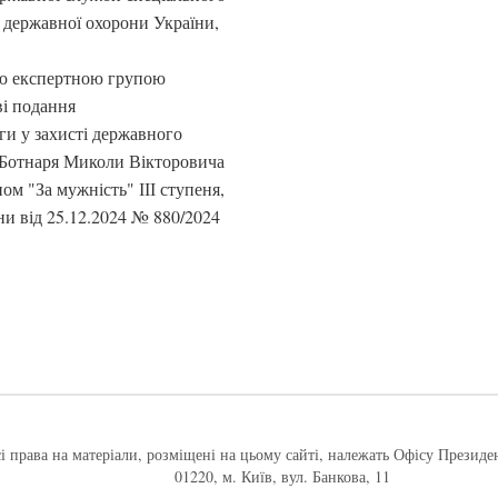
я державної охорони України,
ою експертною групою
ві подання
и у захисті державного
ни Ботнаря Миколи Вікторовича
м "За мужність" ІІІ ступеня,
и від 25.12.2024 № 880/2024
і права на матеріали, розміщені на цьому сайті, належать Офісу Президе
01220, м. Київ, вул. Банкова, 11