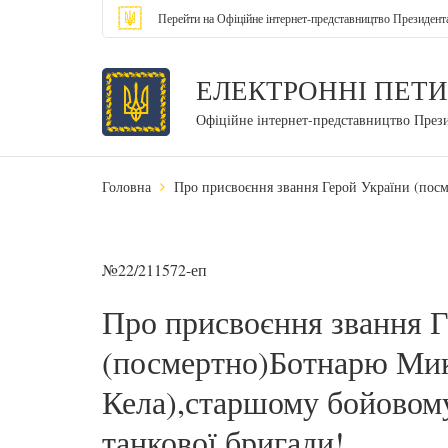
Перейти на Офіційне інтернет-представництво Президент
ЕЛЕКТРОННІ ПЕТИ
Офіційне інтернет-представництво През
Головна
Про присвоєння звання Герой України (посм
№22/211572-еп
Про присвоєння звання Г
(посмертно)Ботнарю Мик
Кела),старшому бойовому
танкової бригади!