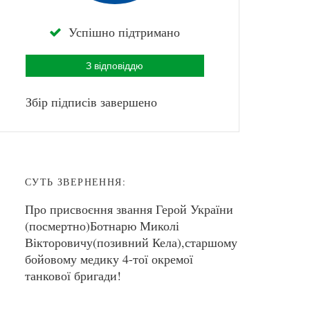
Успішно підтримано
З відповіддю
Збір підписів завершено
СУТЬ ЗВЕРНЕННЯ:
Про присвоєння звання Герой України
(посмертно)Ботнарю Миколі
Вікторовичу(позивний Кела),старшому
бойовому медику 4-тої окремої
танкової бригади!