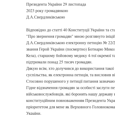
Президента України 29 листопада
2023 року громадянкою
Д.А.Свердликівською
Відповідно до статті 40 Конституції України та ст
"Про звернення громадян" мною розглянуто ініц
Д.А.Свердликівською електронну петицію № 22/
звання Герой України (посмертно) Ботнарю Мико
Кела), старшому бойовому медику 4-тої окремої та
підтримали понад 25 тисяч громадян.
Дякую всім, хто долучився до використання такої 
суспільства, як електронна петиція, та висловив 
Стосовно порушеного у петиції питання зазначаю 
Гідне відзначення громадян за особисті заслуги п
військовослужбовців, які боронять нашу державу в
конституційним повноваженням Президента Укра
пріоритетом для мене як Верховного Головноком
України.