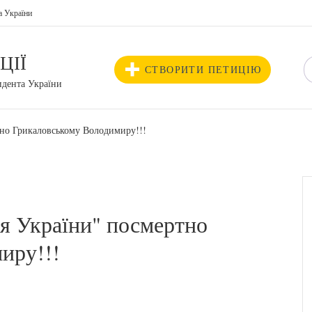
а України
ЦІЇ
СТВОРИТИ ПЕТИЦІЮ
идента України
тно Грикаловському Володимиру!!!
я України" посмертно
иру!!!