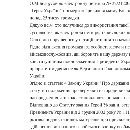
О.М.Бєлоусовою електронну петицію № 22/21200
"Героя України" посмертно Грикаловському Волод
понад 25 тисяч громадян.
Дякую всім, хто долучився до використання такої 
суспільства, як електронна петиція, та висловив 
Стосовно порушеного у петиції питання зазначаю 
Гідне відзначення громадян за особисті заслуги п
військовослужбовців, які боронять нашу державу в
конституційним повноваженням Президента Укра
пріоритетом для мене як Верховного Головноком
України.
Згідно зі статтею 4 Закону України "Про державн
статути і положення про державні нагороди визна
нагородження, а також встановлюють порядок наг
Відповідно до Статуту звання Герой України, зат
Президента України від 2 грудня 2002 року № 1114
розгляд подань та інших матеріалів про присвоєнн
здійснення визначного геройського вчинку особам