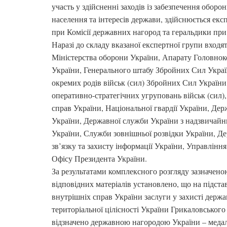
участь у здійсненні заходів із забезпечення оборо
населення та інтересів держави, здійснюється е
при Комісії державних нагород та геральдики при
Наразі до складу вказаної експертної групи входя
Міністерства оборони України, Апарату Головно
України, Генерального штабу Збройних Сил Украї
окремих родів військ (сил) Збройних Сил України
оперативно-стратегічних угруповань військ (сил),
справ України, Національної гвардії України, Де
України, Державної служби України з надзвичайн
України, Служби зовнішньої розвідки України, Д
зв’язку та захисту інформації України, Управлінн
Офісу Президента України.
За результатами комплексного розгляду зазначен
відповідних матеріалів установлено, що на підста
внутрішніх справ України заслуги у захисті держа
територіальної цілісності України Грикаловсько
відзначено державною нагородою України – меда