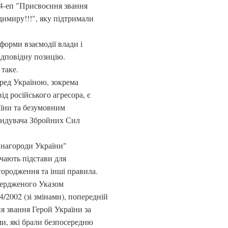
4-еп "Присвоєння звання
имиру!!!", яку підтримали
форми взаємодії влади і
відповідну позицію.
таке.
еред Україною, зокрема
ід російського агресора, є
їни та безумовним
андувача Збройних Сил
і нагороди України"
чають підстави для
ородження та інші правила.
вердженого Указом
/2002 (зі змінами), попередній
я звання Герой України за
и, які брали безпосередню