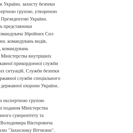
ни України, захисту безпеки
кспертною групою, утвореною
 Президентові України.
ть представники
командувача Збройних Сил
ни, командувань видів,
, командувань
 Міністерства внутрішніх
ржавної прикордонної служби
их ситуацій, Служби безпеки
ержавної служби спеціального
я державної охорони України,
ою експертною групою
ві подання Міністерства
вного суверенітету та
го Володимира Вікторовича
ллю "Захиснику Вітчизни",