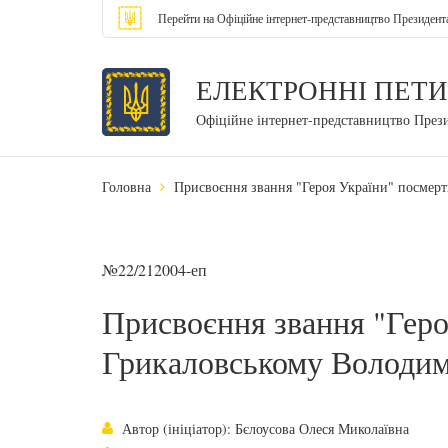
Перейти на Офіційне інтернет-представництво Президент
ЕЛЕКТРОННІ ПЕТИ
Офіційне інтернет-представництво През
Головна
Присвоєння звання "Героя України" посмер
№22/212004-еп
Присвоєння звання "Геро
Грикаловському Володим
Автор (ініціатор): Бєлоусова Олеся Миколаївна