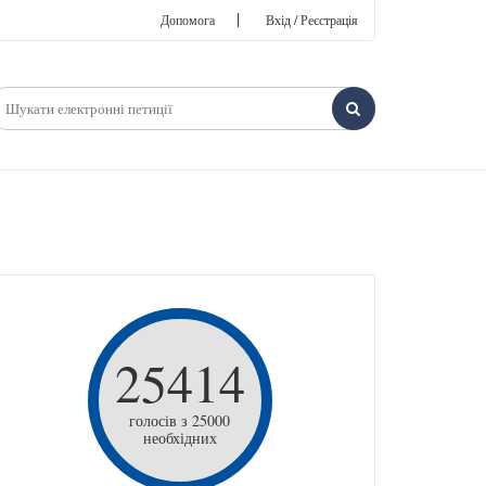
|
Допомога
Вхід / Реєстрація
25414
голосів з 25000
необхідних