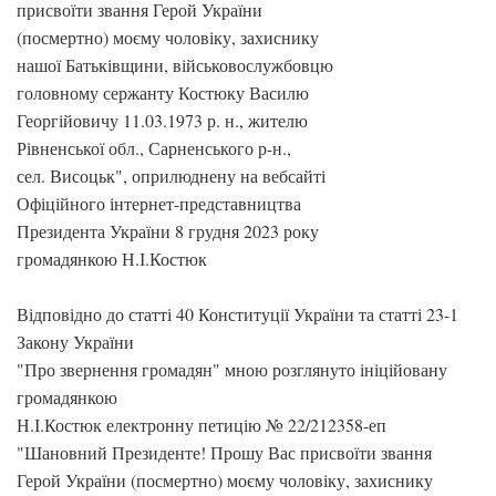
присвоїти звання Герой України
(посмертно) моєму чоловіку, захиснику
нашої Батьківщини, військовослужбовцю
головному сержанту Костюку Василю
Георгійовичу 11.03.1973 р. н., жителю
Рівненської обл., Сарненського р-н.,
сел. Висоцьк", оприлюднену на вебсайті
Офіційного інтернет-представництва
Президента України 8 грудня 2023 року
громадянкою Н.І.Костюк
Відповідно до статті 40 Конституції України та статті 23-1
Закону України
"Про звернення громадян" мною розглянуто ініційовану
громадянкою
Н.І.Костюк електронну петицію № 22/212358-еп
"Шановний Президенте! Прошу Вас присвоїти звання
Герой України (посмертно) моєму чоловіку, захиснику