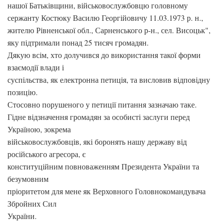
нашої Батьківщини, військовослужбовцю головному
сержанту Костюку Василю Георгійовичу 11.03.1973 р. н.,
жителю Рівненської обл., Сарненського р-н., сел. Висоцьк",
яку підтримали понад 25 тисяч громадян.
Дякую всім, хто долучився до використання такої форми
взаємодії влади і
суспільства, як електронна петиція, та висловив відповідну
позицію.
Стосовно порушеного у петиції питання зазначаю таке.
Гідне відзначення громадян за особисті заслуги перед
Україною, зокрема
військовослужбовців, які боронять нашу державу від
російського агресора, є
конституційним повноваженням Президента України та
безумовним
пріоритетом для мене як Верховного Головнокомандувача
Збройних Сил
України.