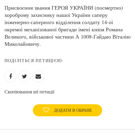
Присвоєння звання ГЕРОЯ УКРАЇНИ (посмертно)
хороброму захиснику нашої України саперу
інженерно-саперного відділення солдату 14-ої
окремої механізованої бригади імені князя Романа
Великого, військової частини А 1008-Гайдаю Віталію
Миколайовичу.
ПОДІЛІТЬСЯ ПЕТИЦІЄЮ:
Скопіювання url петиції
ДОДАТИ В ОБРАНЕ