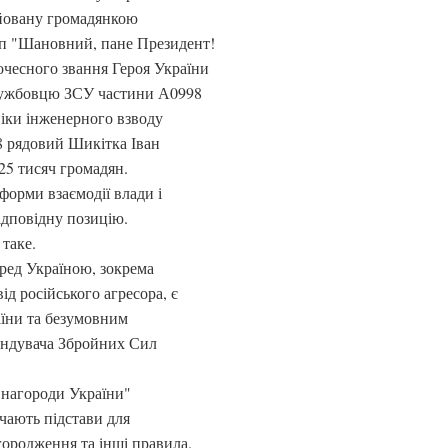
ійовану громадянкою
п "Шановний, пане Президент!
чесного звання Героя України
службовцю ЗСУ частини А0998
ніки інженерного взводу
8 рядовий Шикітка Іван
25 тисяч громадян.
форми взаємодії влади і
відповідну позицію.
таке.
еред Україною, зокрема
ід російського агресора, є
їни та безумовним
андувача Збройних Сил
і нагороди України"
чають підстави для
ородження та інші правила.