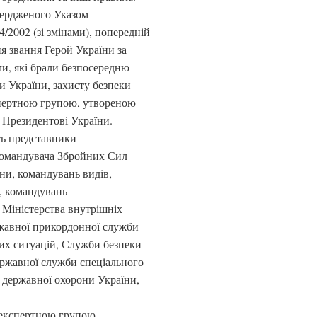
вердженого Указом
/2002 (зі змінами), попередній
я звання Герой України за
и, які брали безпосередню
ни України, захисту безпеки
кспертною групою, утвореною
 Президентові України.
ть представники
командувача Збройних Сил
ни, командувань видів,
, командувань
 Міністерства внутрішніх
ржавної прикордонної служби
их ситуацій, Служби безпеки
ержавної служби спеціального
я державної охорони України,
 експертною групою