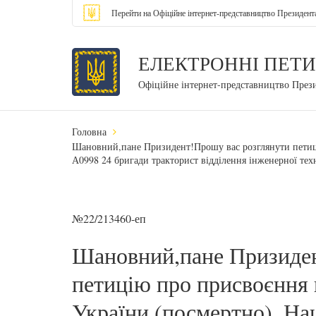
Перейти на Офіційне інтернет-представництво Президент
ЕЛЕКТРОННІ ПЕТИ
Офіційне інтернет-представництво През
Головна
Шановний,пане Призидент!Прошу вас розглянути петиці
А0998 24 бригади тракторист відділення інженерної тех
№22/213460-еп
Шановний,пане Призиден
петицію про присвоєння 
України (посмертно). На