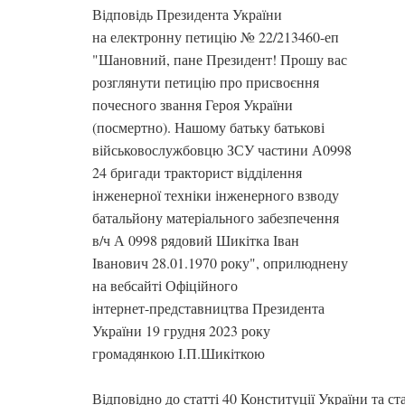
Відповідь Президента України
на електронну петицію № 22/213460-еп
"Шановний, пане Президент! Прошу вас
розглянути петицію про присвоєння
почесного звання Героя України
(посмертно). Нашому батьку батькові
військовослужбовцю ЗСУ частини А0998
24 бригади тракторист відділення
інженерної техніки інженерного взводу
батальйону матеріального забезпечення
в/ч А 0998 рядовий Шикітка Іван
Іванович 28.01.1970 року", оприлюднену
на вебсайті Офіційного
інтернет-представництва Президента
України 19 грудня 2023 року
громадянкою І.П.Шикіткою
Відповідно до статті 40 Конституції України та ст