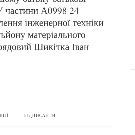
 частини А0998 24
лення інженерної техніки
льйону матеріального
 рядовий Шикітка Іван
ЦІЇ
ПІДПИСАНТИ