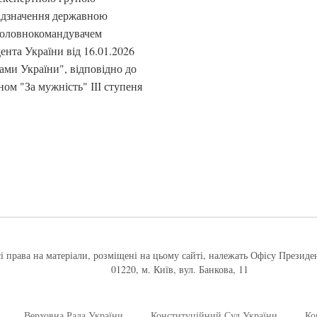
відзначення державною
Головнокомандувачем
нта України від 16.01.2026
ми України", відповідно до
ом "За мужність" ІІІ ступеня
і права на матеріали, розміщені на цьому сайті, належать Офісу Президе
01220, м. Київ, вул. Банкова, 11
Верховна Рада України
Конституційний Суд України
Ко