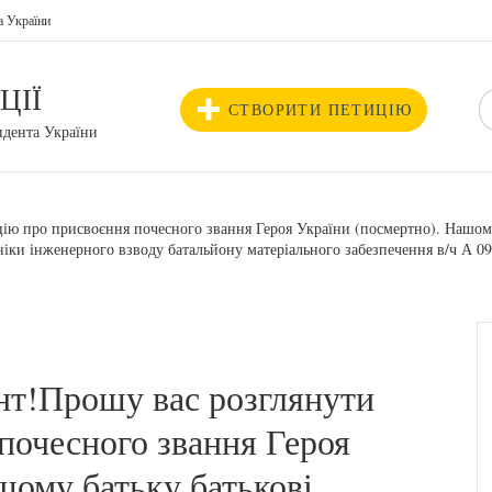
а України
ЦІЇ
СТВОРИТИ ПЕТИЦІЮ
идента України
ю про присвоєння почесного звання Героя України (посмертно). Нашом
ніки інженерного взводу батальйону матеріального забезпечення в/ч А 0
т!Прошу вас розглянути
почесного звання Героя
шому батьку батькові