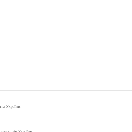
нта України.
нституція України