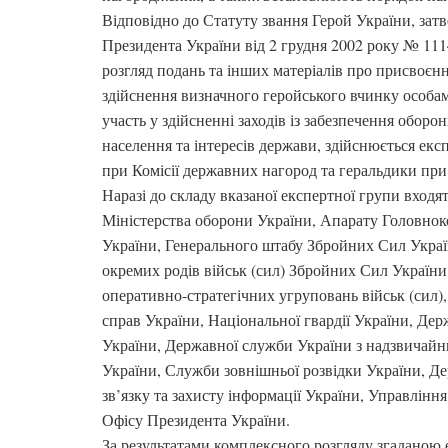
Відповідно до Статуту звання Герой України, зат
Президента України від 2 грудня 2002 року № 1114
розгляд подань та інших матеріалів про присвоєнн
здійснення визначного геройського вчинку особам
участь у здійсненні заходів із забезпечення оборо
населення та інтересів держави, здійснюється е
при Комісії державних нагород та геральдики при
Наразі до складу вказаної експертної групи входя
Міністерства оборони України, Апарату Головно
України, Генерального штабу Збройних Сил Украї
окремих родів військ (сил) Збройних Сил України
оперативно-стратегічних угруповань військ (сил),
справ України, Національної гвардії України, Де
України, Державної служби України з надзвичайн
України, Служби зовнішньої розвідки України, Д
зв’язку та захисту інформації України, Управлінн
Офісу Президента України.
За результатами комплексного розгляду згаданою