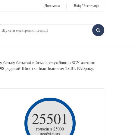
|
Допомога
Вхід / Реєстрація
у батьку батькові військовослужбовцю ЗСУ частини
998 рядовий Шикітка Іван Іванович 28.01.1970року.
25501
голосів з 25000
необхідних