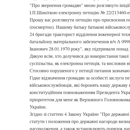
"Про звернення громадян" мною розглянуто ініц
І.П.Шикіткою електронну петицію № 22/213460-е
Прошу вас розглянути петицію про присвоєння по
(посмертно). Нашому батьку батькові військово
24 бригади тракторист відділення інженерної тех
батальйону матеріального забезпечення в/ч А 099
Іванович 28.01.1970 року", яку підтримали понад 
Дякую всім, хто долучився до використання такої 
суспільства, як електронна петиція, та висловив 
Стосовно порушеного у петиції питання зазначаю 
Гідне відзначення громадян за особисті заслуги п
військовослужбовців, які боронять нашу державу в
конституційним повноваженням Президента Укра
пріоритетом для мене як Верховного Головноком
України.
Згідно зі статтею 4 Закону України "Про державн
статути і положення про державні нагороди визна
нагородження, а також встановлюють порядок наг