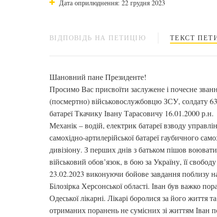
Дата оприлюднення: 22 грудня 2023
ВІДПОВІДЬ НА ПЕТИЦІЮ
ТЕКСТ ПЕТИ
Шановний пане Президенте!
Просимо Вас присвоїти заслужене і почесне званн
(посмертно) військовослужбовцю ЗСУ, солдату 63
батареї Ткачику Івану Тарасовичу 16.01.2000 р.н.
Механік – водій, електрик батареї взводу управлі
самохідно-артилерійської батареї гаубичного само
дивізіону. З перших днів з батьком пішов воюва
військовий обов’язок, в бою за Україну, її свободу
23.02.2023 виконуючи бойове завдання поблизу н
Білозірка Херсонської області. Іван був важко по
Одеської лікарні. Лікарі боролися за його життя та
отриманих поранень не сумісних зі життям Іван 