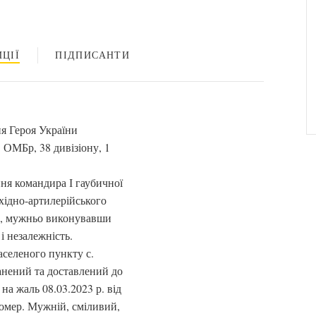
ЦІЇ
ПІДПИСАНТИ
я Героя України
 ОМБр, 38 дивізіону, 1
ння командира І гаубичної
хідно-артилерійського
ти, мужньо виконувавши
 і незалежність.
аселеного пункту с.
ранений та доставлений до
 на жаль 08.03.2023 р. від
помер. Мужній, сміливий,