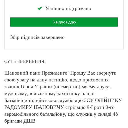
Успішно підтримано
З відповіддю
Збір підписів завершено
СУТЬ ЗВЕРНЕННЯ:
Шановний пане Президенте! Прошу Вас звернути
свою увагу на дану петицію, щодо присвоєння
звання Героя України (посмертно) моєму другу,
мужньому, відважному захиснику нашої
Батьківщини, військовослужбовцю ЗСУ ОЛІЙНИКУ
РАДОМИРУ ІВАНОВИЧУ стрільцю 9-ї роти 3-го
аеромобільного батальйону, що служив у складі 46
бригади ДШВ.