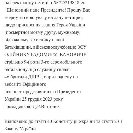
на електронну петицію № 22/213848-еп
"Шановний пане Президенте! Прошу Вас
звернути свою увагу на дану петицію,
щодо присвоєння звання Героя України
(посмертно) моєму другу, мужньому,
відважному захиснику нашої
Батьківщини, військовослужбовцю ЗСУ
ОЛІЙНИКУ РАДОМИРУ ІВАНОВИЧУ
стрільцю 9-ї роти 3-го аеромобільного
батальйону, що служив у складі
46 бригади ДШВ", оприлюднену на
вебсайті Офіційного
інтернет-представництва Президента
України 25 грудня 2023 року
громадянкою Д.Р.Вінтоняк
Відповідно до статті 40 Конституції України та статті 23-1
Закону України