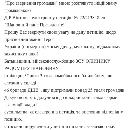
"Про звернення громадян" мною розглянуто ініційовану
громадянкою
Д.Р.Вінтоняк електронну петицію № 22/213848-еп
"Шановний пане Президенте!
Прошу Вас звернути свою увагу на дану петицію, щодо
присвоєння звання Героя
України (посмертно) моєму другу, мужньому, відважному
захиснику нашої
Батьківщини, військовослужбовцю ЗСУ ОЛІЙНИКУ
РАДОМИРУ ІВАНОВИЧУ
стрільцю 9-ї роти 3-го аеромобільного батальйону, що
служив у складі
46 бригади ДШВ", яку підтримали понад 25 тисяч громадян.
Дякую всім, хто долучився до використання такої форми
взаємодії влади і
суспільства, як електронна петиція, та висловив відповідну
позицію.
Стосовно порушеного у петиції питання зазначаю таке.