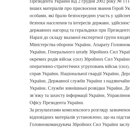
Президента України від 2 грудня 2002 року № 1114
інших матеріалів про присвоєння звання Герой Ук
особами, які брали безпосередню участь у здійснен
безпеки населення та інтересів держави, здійсню
державних нагород та геральдики при Президенто
Наразі до складу вказаної експертної групи входя
Міністерства оборони України, Апарату Головно
України, Генерального штабу Збройних Сил Украї
окремих родів військ (сил) Збройних Сил України
оперативно-стратегічних угруповань військ (сил),
справ України, Національної гвардії України, Де
України, Державної служби України з надзвичайн
України, Служби зовнішньої розвідки України, Д
зв’язку та захисту інформації України, Управлінн
Офісу Президента України.
За результатами комплексного розгляду зазначен
відповідних матеріалів установлено, що на підста
Головнокомандувача Збройних Сил України заслуг