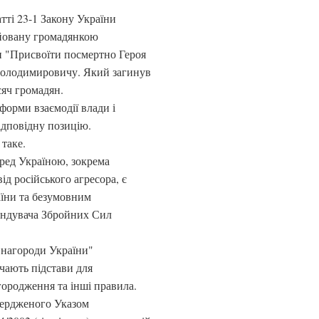
атті 23-1 Закону України
ійовану громадянкою
 "Присвоїти посмертно Героя
Володимировичу. Який загинув
сяч громадян.
форми взаємодії влади і
відповідну позицію.
таке.
еред Україною, зокрема
ід російського агресора, є
їни та безумовним
андувача Збройних Сил
і нагороди України"
чають підстави для
ородження та інші правила.
вердженого Указом