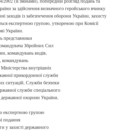
/2002 (зі змінами), попередній розгляд подань та
раїни за здійснення визначного геройського вчинку
ні заходів із забезпечення оборони України, захисту
ється експертною групою, утвореною при Комісії
ві України.
ть представники
командувача Збройних Сил
ни, командувань видів,
, командувань
 Міністерства внутрішніх
ржавної прикордонної служби
их ситуацій, Служби безпеки
ержавної служби спеціального
я державної охорони України,
ою експертною групою
ві подання
и у захисті державного