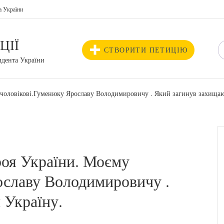
а України
ЦІЇ
СТВОРИТИ ПЕТИЦІЮ
идента України
 чоловікові.Гуменюку Ярославу Володимировичу . Який загинув захищаю
роя України. Моєму
ославу Володимировичу .
 Україну.