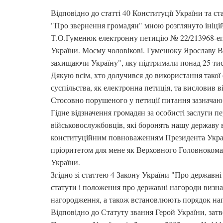
Відповідно до статті 40 Конституції України та ст
"Про звернення громадян" мною розглянуто ініц
Т.О.Гуменюк електронну петицію № 22/213968-еп
України. Моєму чоловікові. Гуменюку Ярославу 
захищаючи Україну", яку підтримали понад 25 ти
Дякую всім, хто долучився до використання такої 
суспільства, як електронна петиція, та висловив 
Стосовно порушеного у петиції питання зазначаю 
Гідне відзначення громадян за особисті заслуги п
військовослужбовців, які боронять нашу державу в
конституційним повноваженням Президента Укра
пріоритетом для мене як Верховного Головноком
України.
Згідно зі статтею 4 Закону України "Про державн
статути і положення про державні нагороди визна
нагородження, а також встановлюють порядок наг
Відповідно до Статуту звання Герой України, зат