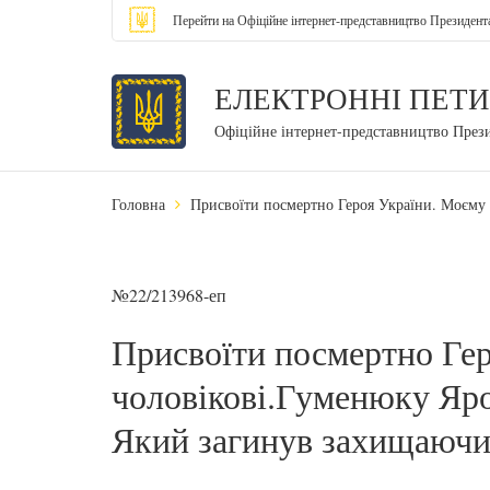
Перейти на Офіційне інтернет-представництво Президент
ЕЛЕКТРОННІ ПЕТИ
Офіційне інтернет-представництво През
Головна
Присвоїти посмертно Героя України. Моєму
№22/213968-еп
Присвоїти посмертно Ге
чоловікові.Гуменюку Яр
Який загинув захищаючи