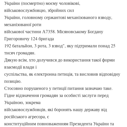
України (посмертно) моєму чоловікові,
військовослужбовцю, збройних сил
України, головному сержантові механізованого взводу,
механізованої роти
військової частини А7358. Місяновському Богдану
Григоровичу 124 бригада
192 батальйон, 3 рота, 3 взвод", яку підтримали понад 25
тисяч громадян.
Дякую всім, хто долучився до використання такої форми
взаємодії влади і
суспільства, як електронна петиція, та висловив відповідну
позицію.
Стосовно порушеного у петиції питання зазначаю таке.
Гідне відзначення громадян за особисті заслуги перед
Україною, зокрема
військовослужбовців, які боронять нашу державу від
російського агресора, є
конституційним повноваженням Президента України та