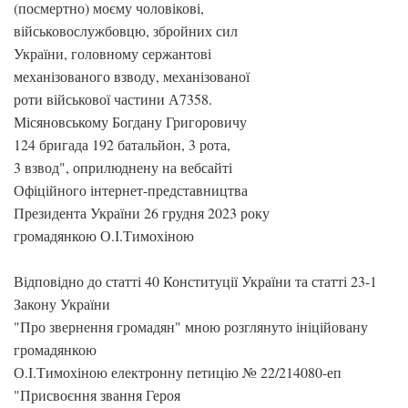
(посмертно) моєму чоловікові,
військовослужбовцю, збройних сил
України, головному сержантові
механізованого взводу, механізованої
роти військової частини А7358.
Місяновському Богдану Григоровичу
124 бригада 192 батальйон, 3 рота,
3 взвод", оприлюднену на вебсайті
Офіційного інтернет-представництва
Президента України 26 грудня 2023 року
громадянкою О.І.Тимохіною
Відповідно до статті 40 Конституції України та статті 23-1
Закону України
"Про звернення громадян" мною розглянуто ініційовану
громадянкою
О.І.Тимохіною електронну петицію № 22/214080-еп
"Присвоєння звання Героя