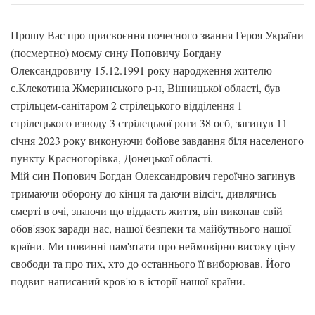
Прошу Вас про присвоєння почесного звання Героя України
(посмертно) моєму сину Поповичу Богдану
Олександровичу 15.12.1991 року народження жителю
с.Клекотина Жмеринського р-н, Вінницької області, був
стрільцем-санітаром 2 стрілецького відділення 1
стрілецького взводу 3 стрілецької роти 38 осб, загинув 11
січня 2023 року виконуючи бойове завдання біля населеного
пункту Красногорівка, Донецької області.
Мій син Попович Богдан Олександрович героїчно загинув
тримаючи оборону до кінця та даючи відсіч, дивлячись
смерті в очі, знаючи що віддасть життя, він виконав свій
обов'язок заради нас, нашої безпеки та майбутнього нашої
країни. Ми повинні пам'ятати про неймовірно високу ціну
свободи та про тих, хто до останнього її виборював. Його
подвиг написаний кров'ю в історії нашої країни.