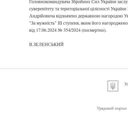
Головнокомандувача Збройних Сил України заслуг
суверенітету та територіальної цілісності Україн
Андрійовича відзначено державною нагородою Ук
"За мужність" ІІІ ступеня, яким його нагороджен
від 17.06.2024 № 354/2024 (посмертно).
В.ЗЕЛЕНСЬКИЙ
Ус
Урядовий портал