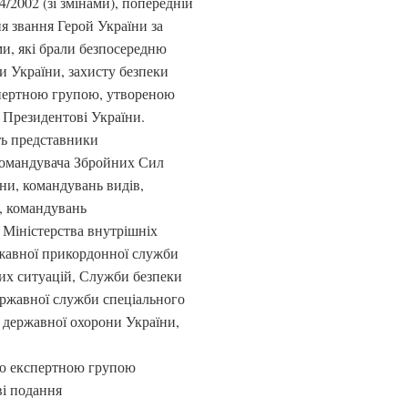
/2002 (зі змінами), попередній
я звання Герой України за
и, які брали безпосередню
ни України, захисту безпеки
кспертною групою, утвореною
 Президентові України.
ть представники
командувача Збройних Сил
ни, командувань видів,
, командувань
 Міністерства внутрішніх
ржавної прикордонної служби
их ситуацій, Служби безпеки
ержавної служби спеціального
я державної охорони України,
ою експертною групою
ві подання