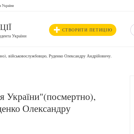
а України
ЦІЇ
СТВОРИТИ ПЕТИЦІЮ
идента України
тно), військовослужбовцю, Руденко Олександру Андрійовичу.
я України"(посмертно),
денко Олександру