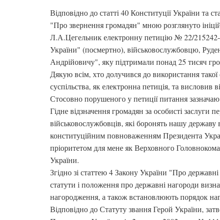
Відповідно до статті 40 Конституції України та ст
"Про звернення громадян" мною розглянуто ініц
Л.А.Цегельник електронну петицію № 22/215242-
України" (посмертно), військовослужбовцю, Руде
Андрійовичу", яку підтримали понад 25 тисяч гр
Дякую всім, хто долучився до використання такої 
суспільства, як електронна петиція, та висловив 
Стосовно порушеного у петиції питання зазначаю 
Гідне відзначення громадян за особисті заслуги п
військовослужбовців, які боронять нашу державу в
конституційним повноваженням Президента Укра
пріоритетом для мене як Верховного Головноком
України.
Згідно зі статтею 4 Закону України "Про державн
статути і положення про державні нагороди визна
нагородження, а також встановлюють порядок наг
Відповідно до Статуту звання Герой України, зат