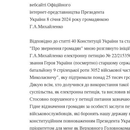
вебсайті Офіційного
інтернет-представництва Президента
України 8 січня 2024 року громадянкою
Г.А.Михайленко
Відповідно до статті 40 Конституції України та ст
"Про звернення громадян" мною розглянуто ініц
Г.А.Михайленко електронну петицію № 22/21535
звання Героя України (посмертно) старшому сержа
батальйону 9 стрілецької роти 3052 військової ч
Миколаєвичу", яку підтримали понад 25 тисяч гр
Дякую всім, хто долучився до використання такої 
суспільства, як електронна петиція, та висловив 
Стосовно порушеного у петиції питання зазначаю 
Гідне відзначення громадян за особисті заслуги п
військовослужбовців, які боронять нашу державу в
конституційним повноваженням Президента Укра
пріоритетом для мене як Верховного Головноком