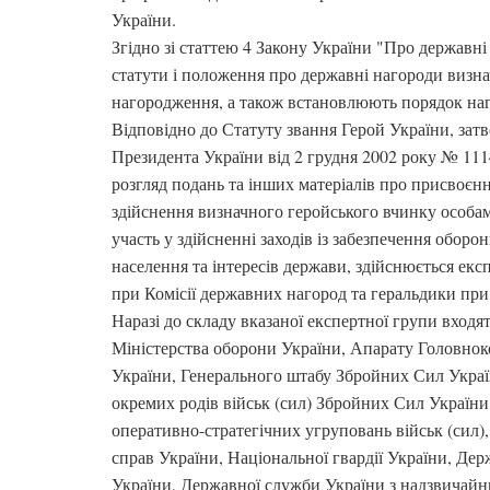
України.
Згідно зі статтею 4 Закону України "Про державн
статути і положення про державні нагороди визна
нагородження, а також встановлюють порядок наг
Відповідно до Статуту звання Герой України, зат
Президента України від 2 грудня 2002 року № 1114
розгляд подань та інших матеріалів про присвоєнн
здійснення визначного геройського вчинку особам
участь у здійсненні заходів із забезпечення оборо
населення та інтересів держави, здійснюється е
при Комісії державних нагород та геральдики при
Наразі до складу вказаної експертної групи входя
Міністерства оборони України, Апарату Головно
України, Генерального штабу Збройних Сил Украї
окремих родів військ (сил) Збройних Сил України
оперативно-стратегічних угруповань військ (сил),
справ України, Національної гвардії України, Де
України, Державної служби України з надзвичайн