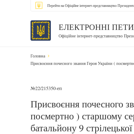
Перейти на Офіційне інтернет-представництво Президент
ЕЛЕКТРОННІ ПЕТИ
Офіційне інтернет-представництво През
Головна
Присвоєння почесного звання Героя України ( посмертно
№22/215350-еп
Присвоєння почесного зв
посмертно ) старшому се
батальйону 9 стрілецької