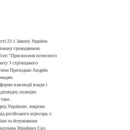
атті 23-1 Закону України
ійовану громадянкою
0-еп "Присвоєння почесного
нту 3 стрілецького
астини Приходько Андрію
омадян.
форми взаємодії влади і
відповідну позицію.
таке.
еред Україною, зокрема
ід російського агресора, є
їни та безумовним
андувача Збройних Сил