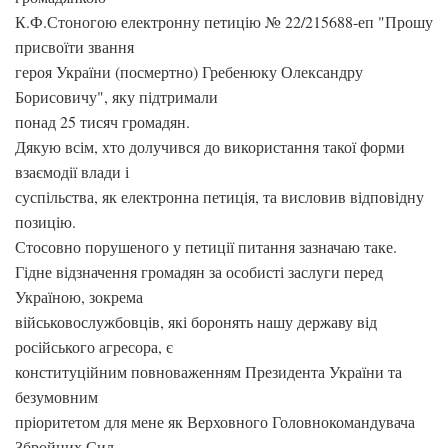
К.Ф.Стоногою електронну петицію № 22/215688-еп "Прошу
присвоїти звання
героя України (посмертно) Гребенюку Олександру
Борисовичу", яку підтримали
понад 25 тисяч громадян.
Дякую всім, хто долучився до використання такої форми
взаємодії влади і
суспільства, як електронна петиція, та висловив відповідну
позицію.
Стосовно порушеного у петиції питання зазначаю таке.
Гідне відзначення громадян за особисті заслуги перед
Україною, зокрема
військовослужбовців, які боронять нашу державу від
російського агресора, є
конституційним повноваженням Президента України та
безумовним
пріоритетом для мене як Верховного Головнокомандувача
Збройних Сил