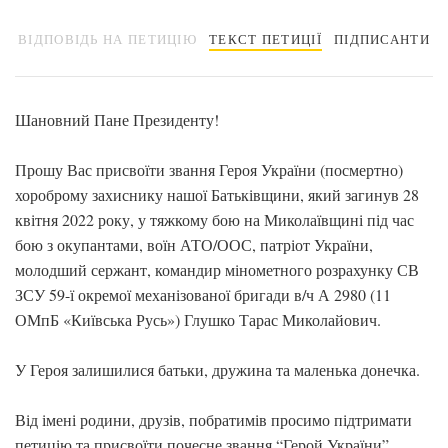
ВІДПОВІДЬ НА ПЕТИЦІЮ
ТЕКСТ ПЕТИЦІЇ
ПІДПИСАНТИ
Шановний Пане Президенту!
Прошу Вас присвоїти звання Героя України (посмертно)
хороброму захиснику нашої Батьківщини, який загинув 28
квітня 2022 року, у тяжкому бою на Миколаївщині під час
бою з окупантами, воїн АТО/ООС, патріот України,
молодший сержант, командир мінометного розрахунку СВ
ЗСУ 59-ї окремої механізованої бригади в/ч А 2980 (11
ОМпБ «Київська Русь») Глушко Тарас Миколайович.
У Героя залишилися батьки, дружина та маленька донечка.
Від імені родини, друзів, побратимів просимо підтримати
петицію та присвоїти почесне звання “Герой України”