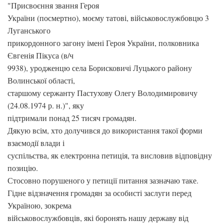
"Присвоєння звання Героя
України (посмертно), моєму татові, військовослужбовцю 3
Луганського
прикордонного загону імені Героя України, полковника
Євгенія Пікуса (в/ч
9938), уродженцю села Борисковичі Луцького району
Волинської області,
старшому сержанту Пастухову Олегу Володимировичу
(24.08.1974 р. н.)", яку
підтримали понад 25 тисяч громадян.
Дякую всім, хто долучився до використання такої форми
взаємодії влади і
суспільства, як електронна петиція, та висловив відповідну
позицію.
Стосовно порушеного у петиції питання зазначаю таке.
Гідне відзначення громадян за особисті заслуги перед
Україною, зокрема
військовослужбовців, які боронять нашу державу від