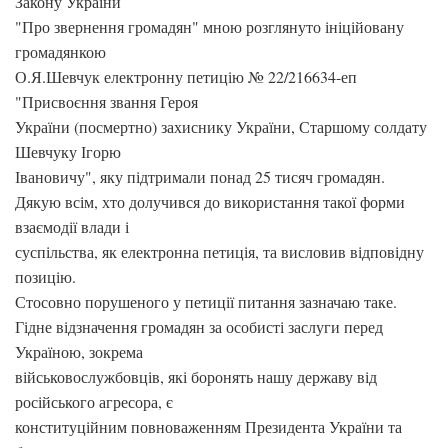
Закону України
"Про звернення громадян" мною розглянуто ініційовану
громадянкою
О.Я.Шевчук електронну петицію № 22/216634-еп
"Присвоєння звання Героя
України (посмертно) захиснику України, Старшому солдату
Шевчуку Ігорю
Івановичу", яку підтримали понад 25 тисяч громадян.
Дякую всім, хто долучився до використання такої форми
взаємодії влади і
суспільства, як електронна петиція, та висловив відповідну
позицію.
Стосовно порушеного у петиції питання зазначаю таке.
Гідне відзначення громадян за особисті заслуги перед
Україною, зокрема
військовослужбовців, які боронять нашу державу від
російського агресора, є
конституційним повноваженням Президента України та