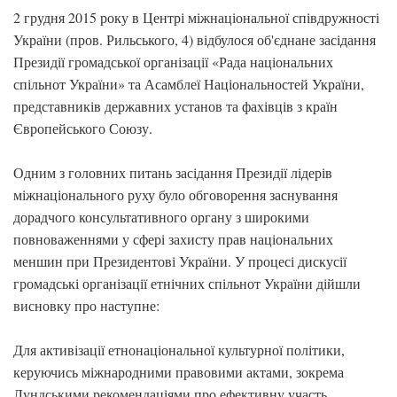
2 грудня 2015 року в Центрі міжнаціональної співдружності
України (пров. Рильського, 4) відбулося об'єднане засідання
Президії громадської організації «Рада національних
спільнот України» та Асамблеї Національностей України,
представників державних установ та фахівців з країн
Європейського Союзу.
Одним з головних питань засідання Президії лідерів
міжнаціонального руху було обговорення заснування
дорадчого консультативного органу з широкими
повноваженнями у сфері захисту прав національних
меншин при Президентові України. У процесі дискусії
громадські організації етнічних спільнот України дійшли
висновку про наступне:
Для активізації етнонаціональної культурної політики,
керуючись міжнародними правовими актами, зокрема
Лундськими рекомендаціями про ефективну участь