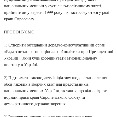
національних меншин у суспільно-політичному житті,
прийнятими у вересні 1999 року, які застосовуються у ряді
країн Євросоюзу,
ПРОПОНУЄМО :
1) Створити об'єднаний дорадчо-консультативний орган
«Рада з питань етнонаціональної політики при Президентові
України», який буде координувати етнонаціональну
політику в Україні.
2) Підтримати законодавчу ініціативу щодо встановлення
обов’язкових виборчих квот для представників
національних менших України, як таких, що відповідають
нормам права країн Європейського Союзу та
демократичного державотворення.
3) Розглянути питання щодо створення окремого