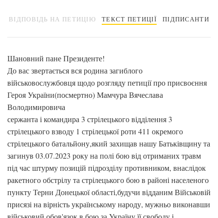
ВІДПОВІДЬ НА ПЕТИЦІЮ
ТЕКСТ ПЕТИЦІЇ
ПІДПИСАНТИ
Шановний пане Президенте!
До вас звертається вся родина загиблого
військовослужбовця щодо розгляду петиції про присвоєння
Героя України(посмертно) Мамчура Вячеслава
Володимировича
сержанта і командира 3 стрілецького відділення 3
стрілецького взводу 1 стрілецької роти 411 окремого
стрілецького батальйону,який захищав нашу Батьківщину та
загинув 03.07.2023 року на полі бою від отриманих травм
під час штурму позицій підрозділу противником, внаслідок
ракетного обстрілу та стрілецького бою в районі населеного
пункту Терни Донецької області,будучи відданим Військовій
присязі на вірність українському народу, мужньо виконавши
військовий обов'язок,в бою за Україну,її свободу і