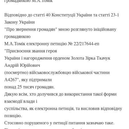
громадянкою М.А.Томік
Відповідно до статті 40 Конституції України та статті 23-1
Закону України
"Про звернення громадян" мною розглянуто ініційовану
громадянкою
М.А.Томік електронну петицію № 22/217644-еп
"Присвоєння звання героя
України і нагородження орденом Золота Зірка Ткачук
Андрій Юрійович
(посмертно) військовослужбовцю військової частини
А4267", яку підтримали
понад 25 тисяч громадян.
Дякую всім, хто долучився до використання такої форми
взаємодії влади і
суспільства, як електронна петиція, та висловив відповідну
позицію.
Стосовно порушеного у петиції питання зазначаю таке.