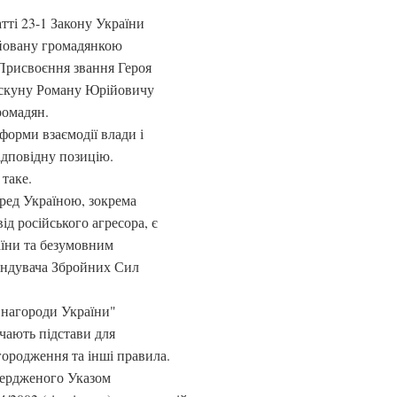
атті 23-1 Закону України
ійовану громадянкою
Присвоєння звання Героя
іскуну Роману Юрійовичу
ромадян.
форми взаємодії влади і
відповідну позицію.
таке.
еред Україною, зокрема
ід російського агресора, є
їни та безумовним
андувача Збройних Сил
і нагороди України"
чають підстави для
ородження та інші правила.
вердженого Указом