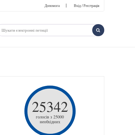
|
Допомога
Вхід / Реєстрація
25342
голосів з 25000
необхідних