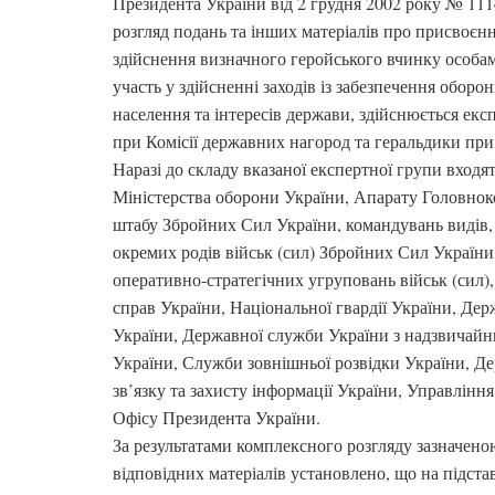
Президента України від 2 грудня 2002 року № 1114
розгляд подань та інших матеріалів про присвоєнн
здійснення визначного геройського вчинку особам
участь у здійсненні заходів із забезпечення оборо
населення та інтересів держави, здійснюється е
при Комісії державних нагород та геральдики при
Наразі до складу вказаної експертної групи входя
Міністерства оборони України, Апарату Головно
штабу Збройних Сил України, командувань видів,
окремих родів військ (сил) Збройних Сил України
оперативно-стратегічних угруповань військ (сил),
справ України, Національної гвардії України, Де
України, Державної служби України з надзвичайн
України, Служби зовнішньої розвідки України, Д
зв’язку та захисту інформації України, Управлінн
Офісу Президента України.
За результатами комплексного розгляду зазначен
відповідних матеріалів установлено, що на підста