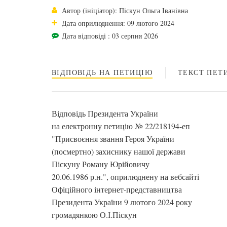
Автор (ініціатор): Піскун Ольга Іванівна
Дата оприлюднення: 09 лютого 2024
Дата відповіді : 03 серпня 2026
ВІДПОВІДЬ НА ПЕТИЦІЮ
ТЕКСТ ПЕТИ
Відповідь Президента України
на електронну петицію № 22/218194-еп
"Присвоєння звання Героя України
(посмертно) захиснику нашої держави
Піскуну Роману Юрійовичу
20.06.1986 р.н.", оприлюднену на вебсайті
Офіційного інтернет-представництва
Президента України 9 лютого 2024 року
громадянкою О.І.Піскун