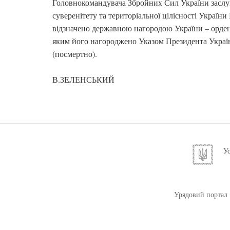
Головнокомандувача Збройних Сил України заслуг
суверенітету та територіальної цілісності Украї
відзначено державною нагородою України – ордено
яким його нагороджено Указом Президента Україн
(посмертно).
В.ЗЕЛЕНСЬКИЙ
Ус
Урядовий портал