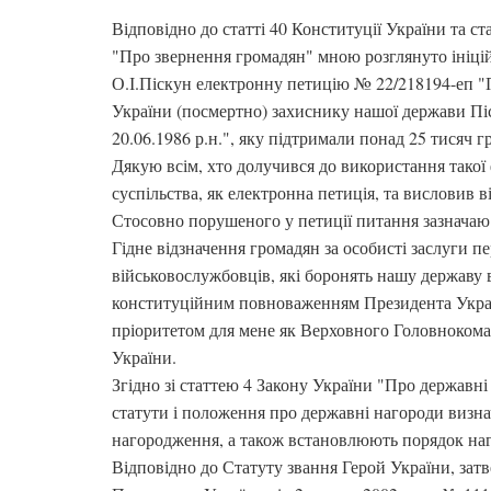
Відповідно до статті 40 Конституції України та ст
"Про звернення громадян" мною розглянуто ініц
О.І.Піскун електронну петицію № 22/218194-еп "
України (посмертно) захиснику нашої держави П
20.06.1986 р.н.", яку підтримали понад 25 тисяч г
Дякую всім, хто долучився до використання такої 
суспільства, як електронна петиція, та висловив 
Стосовно порушеного у петиції питання зазначаю 
Гідне відзначення громадян за особисті заслуги п
військовослужбовців, які боронять нашу державу в
конституційним повноваженням Президента Укра
пріоритетом для мене як Верховного Головноком
України.
Згідно зі статтею 4 Закону України "Про державн
статути і положення про державні нагороди визна
нагородження, а також встановлюють порядок наг
Відповідно до Статуту звання Герой України, зат