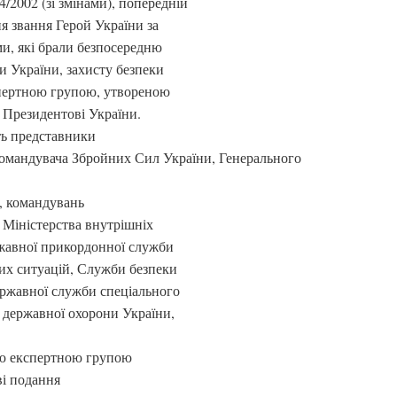
/2002 (зі змінами), попередній
я звання Герой України за
и, які брали безпосередню
ни України, захисту безпеки
кспертною групою, утвореною
 Президентові України.
ть представники
командувача Збройних Сил України, Генерального
, командувань
 Міністерства внутрішніх
ржавної прикордонної служби
их ситуацій, Служби безпеки
ержавної служби спеціального
я державної охорони України,
ою експертною групою
ві подання