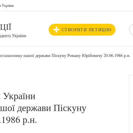
а України
ЦІЇ
СТВОРИТИ ПЕТИЦІЮ
идента України
о)захиснику нашої держави Піскуну Роману Юрійовичу 20.06.1986 р.н.
 України
ашої держави Піскуну
1986 р.н.