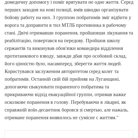
домедичну допомогу і поміг врятувати не одне життя. Серед
перших заходив на нові позиції, вмів швидко організувати
бойову работу на них. З группою побратимів зміг відбити у
ворога та доправити в тил МТЛБ противника в рабочому
стані. Двічі отримавши поранення, пройшовши лікування та
реабілітацію, повертався на передову. Пройшов школу
сержантів та виконував обов'язки командира відділення
протитанкового взводу, завжди дбав про особовий склад,
його цінністю було, насамперед, зберегти життя людей.
Користувався заслуженим авторитетом серед колег та
побратимів. Останній свій бій прийняв на Луганщині,
допогаючи євакуювати пораненого побратима та
прикриваючи відхід евакуаційної группи, отримав важке
осколкове поранення в голову. Перебуваючи в лікарні, як
справжній воїн-десантник боровся зі смертью, але нажаль,
отримане поранення виявилось не сумісне с життям."