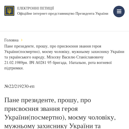
ЕЛЕКТРОННІ ПЕТИЦІЇ
Офіційне інтернет-представництво Президента України
Головна
Пане президенте, прошу, про присвоєння звання героя
України(посмертно), моєму чоловіку, мужньому захиснику України
та українського народу, Міхєєву Василю Станіславовичу
21.02.1989рн. ВЧ А0281 95 бригада, 1батальон, рота вогневої
підтримки.
№22/219230-еп
Пане президенте, прошу, про
присвоєння звання героя
України(посмертно), моєму чоловіку,
мужньому захиснику України та