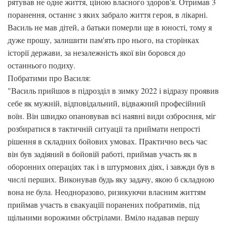
рятував не одне життя, ціною власного здоров'я. Отримав 3
поранення, останнє з яких забрало життя героя, в лікарні.
Василь не мав дітей, а батьки померли ще в юності, тому я
дуже прошу, залишити пам'ять про нього, на сторінках
історії держави, за незалежність якої він боровся до
останнього подиху.
Побратими про Василя:
"Василь прийшов в підрозділ в зимку 2022 і відразу проявив
себе як мужній, відповідальний, відважний професійний
воїн. Він швидко опановував всі наявні види озброєння, міг
розбиратися в тактичній ситуації та приймати непрості
рішення в складних бойових умовах. Практично весь час
він був задіяний в бойовій работі, приймав участь як в
оборонних операціях так і в штурмових діях, і завжди був в
числі перших. Виконував будь яку задачу, якою б складною
вона не була. Неодноразово, ризикуючи власним життям
приймав участь в євакуаціїї поранених побратимів, під
щільними ворожими обстрілами. Вміло надавав першу