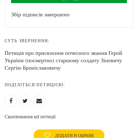
Збір підписів завершено
СУТЬ ЗВЕРНЕННЯ:
Петиція про присвоєння почесного звання Герой
України (посмертно) старшому солдату Зіневичу
Сергію Броніславовичу
ПОДІЛІТЬСЯ ПЕТИЦІЄЮ:
Скопіювання url петиції
ДОДАТИ В ОБРАНЕ