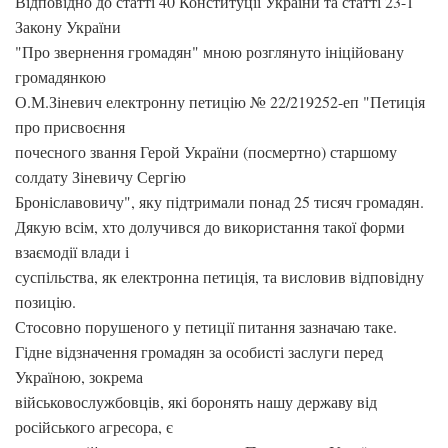
Відповідно до статті 40 Конституції України та статті 23-1
Закону України
"Про звернення громадян" мною розглянуто ініційовану
громадянкою
О.М.Зіневич електронну петицію № 22/219252-еп "Петиція
про присвоєння
почесного звання Герой України (посмертно) старшому
солдату Зіневичу Сергію
Броніславовичу", яку підтримали понад 25 тисяч громадян.
Дякую всім, хто долучився до використання такої форми
взаємодії влади і
суспільства, як електронна петиція, та висловив відповідну
позицію.
Стосовно порушеного у петиції питання зазначаю таке.
Гідне відзначення громадян за особисті заслуги перед
Україною, зокрема
військовослужбовців, які боронять нашу державу від
російського агресора, є