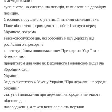
взаємодії влади і
суспільства, як електронна петиція, та висловив відповідну
позицію.
Стосовно порушеного у петиції питання зазначаю таке.
Гідне відзначення громадян за особисті заслуги перед
Україною, зокрема
військовослужбовців, які боронять нашу державу від
російського агресора, є
конституційним повноваженням Президента України та
безумовним
пріоритетом для мене як Верховного Головнокомандувача
Збройних Сил
України.
Згідно зі статтею 4 Закону України "Про державні нагороди
України"
статути і положення про державні нагороди визначають
підстави для
нагородження, а також встановлюють порядок