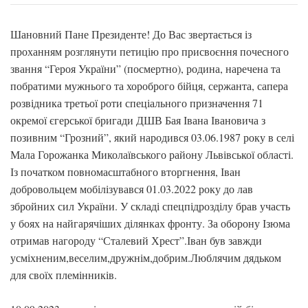
Шановний Пане Президенте! До Вас звертається із
проханням розглянути петицію про присвоєння почесного
звання “Героя України” (посмертно), родина, наречена та
побратими мужнього та хороброго бійця, сержанта, сапера
розвідника третьої роти спеціального призначення 71
окремої єгерської бригади ДШВ Бая Івана Івановича з
позивним “Грозний”, який народився 03.06.1987 року в селі
Мала Горожанка Миколаївського району Львівської області.
Із початком повномасштабного вторгнення, Іван
добровольцем мобілізувався 01.03.2022 року до лав
збройних сил України. У складі спецпідрозділу брав участь
у боях на найгарячіших ділянках фронту. За оборону Ізюма
отримав нагороду “Сталевий Хрест”.Іван був завжди
усміхненим,веселим,дружнім,добрим.Люблячим дядьком
для своїх племінників.