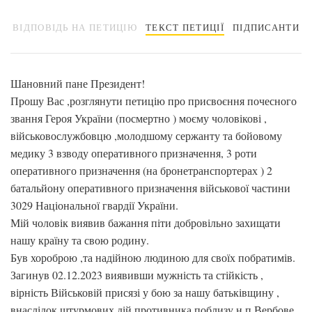
ВІДПОВІДЬ НА ПЕТИЦІЮ
ТЕКСТ ПЕТИЦІЇ
ПІДПИСАНТИ
Шановний пане Президент!
Прошу Вас ,розглянути петицію про присвоєння почесного
звання Героя України (посмертно ) моєму чоловікові ,
військовослужбовцю ,молодшому сержанту та бойовому
медику 3 взводу оперативного призначення, 3 роти
оперативного призначення (на бронетранспортерах ) 2
батальйону оперативного призначення військової частини
3029 Національної гвардії України.
Мій чоловік виявив бажання піти добровільно захищати
нашу країну та свою родину.
Був хороброю ,та надійною людиною для своїх побратимів.
Загинув 02.12.2023 виявивши мужність та стійкість ,
вірність Військовій присязі у бою за нашу батьківщину ,
внаслідок штурмових дій противника поблизу н.п Вербове