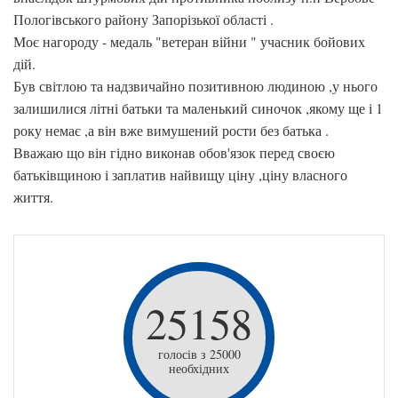
Пологівського району Запорізької області .
Моє нагороду - медаль "ветеран війни " учасник бойових
дій.
Був світлою та надзвичайно позитивною людиною ,у нього
залишилися літні батьки та маленький синочок ,якому ще і 1
року немає ,а він вже вимушений рости без батька .
Вважаю що він гідно виконав обов'язок перед своєю
батьківщиною і заплатив найвищу ціну ,ціну власного
життя.
25158
голосів з 25000
необхідних