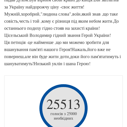
за Україну найдорожчу ціну -своє життя!
Мужній,хоробрий,"людина слова",воїн,який знав ,що таке
совість,честь і той ,кому є різниця під яким небом жити.До
останнього подиху гідно стояв на захисті країни!
Цісельський Володимир гідний звання Герой України!
Ця петиція -це найменше ,що ми можемо зробити для
вшанування пам'яті нашого Героя!Нажаль,його вже не
повернеш,але він буде жити доти,доки його пам'ятатимуть і
шануватимуть!Низький уклін і шана Герою!
25513
голосів з 25000
необхідних