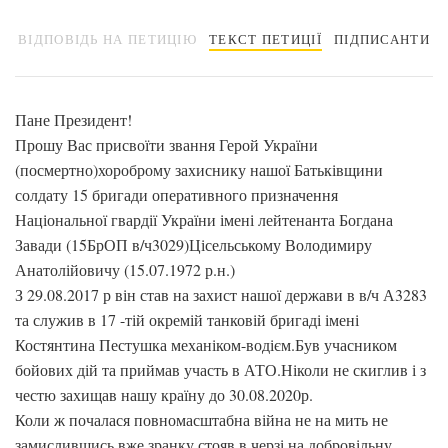
ВІДПОВІДЬ НА ПЕТИЦІЮ
ТЕКСТ ПЕТИЦІЇ
ПІДПИСАНТИ
Пане Президент!
Прошу Вас присвоїти звання Герой України
(посмертно)хороброму захиснику нашої Батьківщини
солдату 15 бригади оперативного призначення
Національної гвардії України імені лейтенанта Богдана
Завади (15БрОП в/ч3029)Цісельському Володимиру
Анатолійовичу (15.07.1972 р.н.)
З 29.08.2017 р він став на захист нашої держави в в/ч А3283
та служив в 17 -тій окремій танковій бригаді імені
Костянтина Пестушка механіком-водієм.Був учасником
бойових дій та приймав участь в АТО.Ніколи не скиглив і з
честю захищав нашу країну до 30.08.2020р.
Коли ж почалася повномасштабна війна не на мить не
замислившись вже зранку стояв в черзі на добровільну