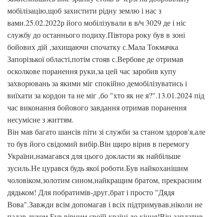
мобілізацію,щоб захистити рідну землю і нас з
вами.25.02.2022р його мобілізували в в/ч 3029 де і ніс
службу до останнього подиху.Півтора року був в зоні
бойових дій ,захищаючи спочатку с.Мала Токмачка
Запорізької області,потім стояв с.Вербове де отримав
осколкове поранення руки,за цей час заробив купу
захворювань за якими міг спокійно демобілізуватись і
виїхати за кордон та не міг ,бо "хто як не я?".13.01.2024 під
час виконання бойового завдання отримав поранення
несумісне з життям.
Він мав багато шансів піти зі служби за станом здоров'я,але
то був його свідомий вибір.Він щиро вірив в перемогу
України,намагався для цього докласти як найбільше
зусиль.Не цурався будь якої роботи.Був найкоханішим
чоловіком,золотим сином,найкращим братом, прекрасним
дядьком! Для побратимів-друг,брат і просто "Дядя
Вова".Завжди всім допомагав і всіх підтримував,ніколи не
падав духом.Був вірним своїй країні до кінця!Він заплатив