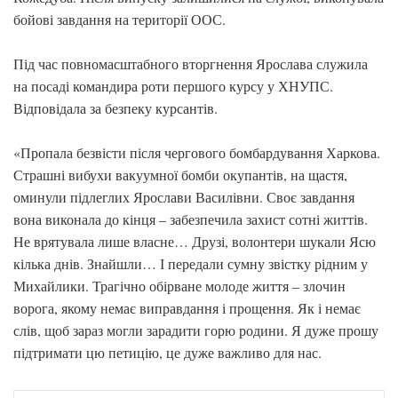
бойові завдання на території ООС.
Під час повномасштабного вторгнення Ярослава служила
на посаді командира роти першого курсу у ХНУПС.
Відповідала за безпеку курсантів.
«Пропала безвісти після чергового бомбардування Харкова.
Страшні вибухи вакуумної бомби окупантів, на щастя,
оминули підлеглих Ярослави Василівни. Своє завдання
вона виконала до кінця – забезпечила захист сотні життів.
Не врятувала лише власне… Друзі, волонтери шукали Ясю
кілька днів. Знайшли… І передали сумну звістку рідним у
Михайлики. Трагічно обірване молоде життя – злочин
ворога, якому немає виправдання і прощення. Як і немає
слів, щоб зараз могли зарадити горю родини. Я дуже прошу
підтримати цю петицію, це дуже важливо для нас.