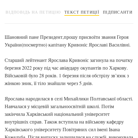
ВІДПОВІДЬ НА ПЕТИЦІЮ
ТЕКСТ ПЕТИЦІЇ
ПІДПИСАНТИ
Шановний пане Президент,прошу присвоїти звання Героя
України(посмертно) капітану Кривоніс Ярославі Василівні.
Старший лейтенант Ярослава Кривоніс загинула на початку
березня 2022 року під час авіаудару окупантів по Харкову.
Військовій було 28 років. 1 березня після обстрілу зв’язок з
жінкою зник, її тіло знайшли через 5 днів.
Ярослава народилася в селі Михайлики Полтавської області.
Навчалася у місцевій загальноосвітній школі. Потім
закінчила Харківський національний університет
внутрішніх справ. Також вступила на військову кафедру
Харківського університету Повітряних сил імені Івана
Кожедуба. Після випуску залишилися на службі, виконувала