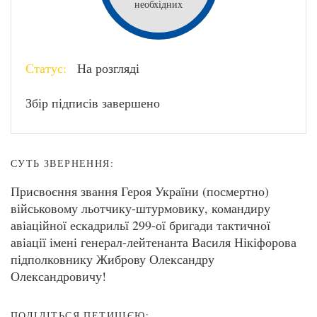
необхідних
Статус:
На розгляді
Збір підписів завершено
СУТЬ ЗВЕРНЕННЯ:
Присвоєння звання Героя України (посмертно)
військовому льотчику-штурмовику, командиру
авіаційної ескадрильї 299-ої бригади тактичної
авіації імені генерал-лейтенанта Василя Нікіфорова
підполковнику Жиброву Олександру
Олександровичу!
ПОДІЛІТЬСЯ ПЕТИЦІЄЮ: