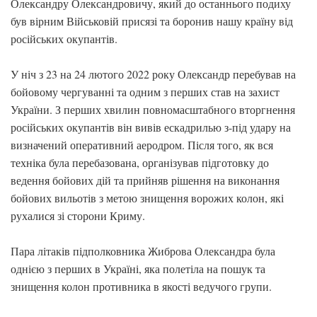
Олександру Олександровичу, який до останнього подиху
був вірним Військовій присязі та боронив нашу країну від
російських окупантів.
У ніч з 23 на 24 лютого 2022 року Олександр перебував на
бойовому чергуванні та одним з перших став на захист
України. З перших хвилин повномасштабного вторгнення
російських окупантів він вивів ескадрилью з-під удару на
визначений оперативний аеродром. Після того, як вся
техніка була перебазована, організував підготовку до
ведення бойових дій та прийняв рішення на виконання
бойових вильотів з метою знищення ворожих колон, які
рухалися зі сторони Криму.
Пара літаків підполковника Жиброва Олександра була
однією з перших в Україні, яка полетіла на пошук та
знищення колон противника в якості ведучого групи.