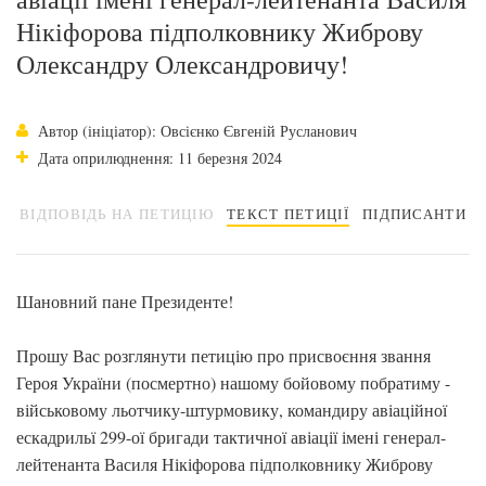
Нікіфорова підполковнику Жиброву
Олександру Олександровичу!
Автор (ініціатор): Овсієнко Євгеній Русланович
Дата оприлюднення: 11 березня 2024
ВІДПОВІДЬ НА ПЕТИЦІЮ
ТЕКСТ ПЕТИЦІЇ
ПІДПИСАНТИ
Шановний пане Президенте!
Прошу Вас розглянути петицію про присвоєння звання
Героя України (посмертно) нашому бойовому побратиму -
військовому льотчику-штурмовику, командиру авіаційної
ескадрильї 299-ої бригади тактичної авіації імені генерал-
лейтенанта Василя Нікіфорова підполковнику Жиброву