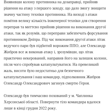
Виявивши колону противника на дозаправці, прийняв
рішення на атаку з першого заходу, що дало змогу знищити
значну частину техніки противника. На виході з атаки
помітив велику кількість інженерної техніки для створення
переправ та миттєво прийняв рішення на виконання другої
атаки, так як розумів, що переправи забезпечать форсування
противником Дніпра. Під час виконання другої атаки літак
ведучого пари був підбитий ворожим ППО, але Олександр
Жибров все ж виконав атаку і, зрозумівши, що літак
практично некерований, направив його на залишок колони,
після чого спробував катапультуватися. На превеликий
жаль, висоти було недостатньо для безпечного
катапультування і наш командир, підполковник Жибров
Олександр Олександрович загинув смертю Героя.
Олександр був тимчасово похований у м. Чаплинка
Херсонської області. Повернути тіло командира вдалося
лише в кінці грудня 2022 року.