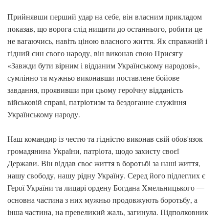
Прийнявши перший удар на себе, він власним прикладом
показав, що ворога слід нищити до останнього, робити це
не вагаючись, навіть ціною власного життя. Як справжній і
гідний син свого народу, він виконав свою Присягу
«Завжди бути вірним і відданим Українському народові»,
сумлінно та мужньо виконавши поставлене бойове
завдання, проявивши при цьому героїчну відданість
військовій справі, патріотизм та бездоганне служіння
Українському народу.
Наш командир із честю та гідністю виконав свій обов'язок
громадянина України, патріота, щодо захисту своєї
Держави. Він віддав своє життя в боротьбі за наші життя,
нашу свободу, нашу рідну Україну. Серед його підлеглих є
Герої України та лицарі ордену Богдана Хмельницького —
основна частина з них мужньо продовжують боротьбу, а
інша частина, на превеликий жаль, загинула. Підполковник