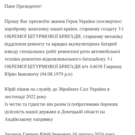
Пане Президенте!
Прошу Вас присвоїти звання Героя України (посмертно)
хороброму захиснику нашої країни, старшому солдату 3-ї
ОКРЕМОЇ ШТУРМОВОЇ БРИГАДИ, старшому механіку
відділення ремонту та зарядки акумуляторних батарей
взводу спеціальних робіт ремонтної роти автомобільної
техніки ремонтно-відновлювального батальйону 3-ї
ОКРЕМОЇ ШТУРМОВОЇ БРИГАДИ в/ч А4638 Гавришу
Юрію Івановичу (04.08.1979 р.н)
Юрій пішов на службу до Збройних Сил України в
листопаді 2022 року.
Із честю та гідністю він разом із побратимами боронив
цілісність нашої держави в Донецькій області на
Авдіївському напрямку
Загинув Гавриш Юрій Іванович 19 лютого 2024 року