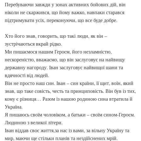
Перебуваючи завжди у зонах активних бойових дій, він
ніколи не скаржився, що йому важко, навпаки старався
підтримувати усіх, переконуючи, що все буде добре.
Хто його знав, говорить, що такі люди, як він –
зустрічаються вкрай рідко.
Ми пишаємося нашим Героєм, його незламністю,
нескореністю, вважаємо, що він заслуговує на найвищу
державну нагороду. Іван заслуговує найвищої шани та
вдячності від людей.
Він не просто наш син. Іван – син країни, її щит, воїн, який
знав, що таке совість, честь та принциповість. Він був із тих,
кому є різниця… Разом із нашою родиною сина втратила й
Україна.
Я пишаюсь своїм чоловіком, а батьки – своїм сином-Героєм.
Людиною з великої літери.
Іван віддав своє життя,за нас із вами, за вільну Україну та
мир, маючи ще стільки планів та нездійснених мрій.