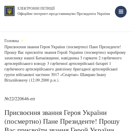
ЕЛЕКТРОННІ ПЕТИЦІЇ
Офіційне інтернет-представництво Президента України
Головна
Присвоєння звання Героя України (посмертно) Пане Президенте!
Прошу Вас присвоїти звання Герой України (посмертно) хороброму
захиснику нашої Батьківщини, навідника 3 гармати 2 гаубичного
артилерійського взводу 3 гаубичної артилерійської батареї 1
гаубичного артилерійського дивізіону бригадної артилерійської
групи військової частини 3017 «Спартан» Шамраю Івану
Віталійовичу (12.09.2000 р.н.).
№22/220646-еп
Присвоєння звання Героя України
(посмертно) Пане Президенте! Прошу
Вас присвоїти звання Герой України