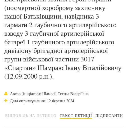
(посмертно) хороброму захиснику
нашої Батьківщини, навідника 3
гармати 2 гаубичного артилерійського
взводу 3 гаубичної артилерійської
батареї 1 гаубичного артилерійського
дивізіону бригадної артилерійської
групи військової частини 3017
«Спартан» Шамраю Івану Віталійовичу
(12.09.2000 р.н.).
Автор (ініціатор): Шамрай Тетяна Валеріївна
Дата оприлюднення: 12 березня 2024
ВІДПОВІДЬ НА ПЕТИЦІЮ
ТЕКСТ ПЕТИЦІЇ
ПІДПИСАНТИ