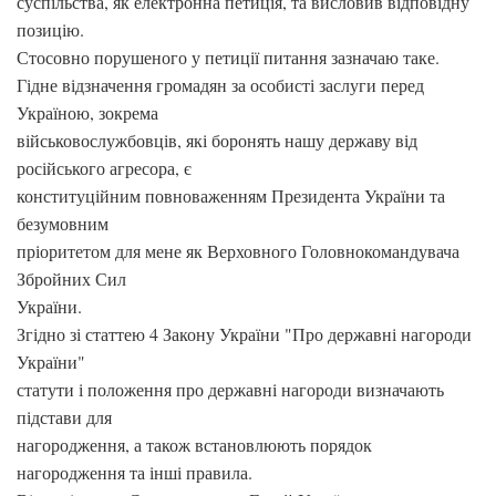
суспільства, як електронна петиція, та висловив відповідну
позицію.
Стосовно порушеного у петиції питання зазначаю таке.
Гідне відзначення громадян за особисті заслуги перед
Україною, зокрема
військовослужбовців, які боронять нашу державу від
російського агресора, є
конституційним повноваженням Президента України та
безумовним
пріоритетом для мене як Верховного Головнокомандувача
Збройних Сил
України.
Згідно зі статтею 4 Закону України "Про державні нагороди
України"
статути і положення про державні нагороди визначають
підстави для
нагородження, а також встановлюють порядок
нагородження та інші правила.